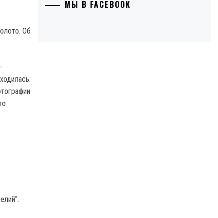
МЫ В FACEBOOK
олото.
Об
-
аходилась.
отографии
то
елий".