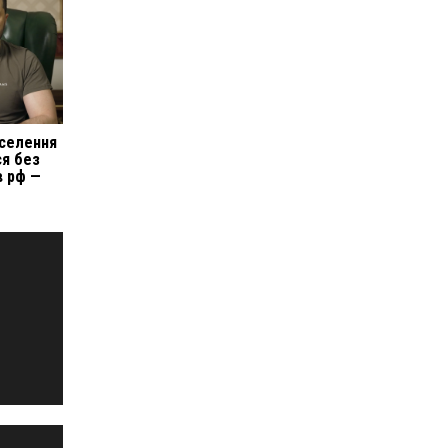
селення
ся без
в рф —