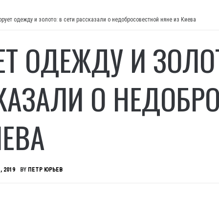
орует одежду и золото: в сети рассказали о недобросовестной няне из Киева
ЕТ ОДЕЖДУ И ЗОЛОТ
КАЗАЛИ О НЕДОБР
ИЕВА
, 2019
BY
ПЕТР ЮРЬЕВ