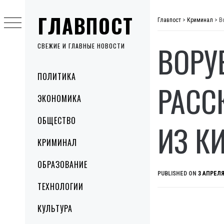
Skip
ГЛАВПОСТ
to
Главпост
>
Криминал
>
В
content
ВОРУ
СВЕЖИЕ И ГЛАВНЫЕ НОВОСТИ
Primary
ПОЛИТИКА
Menu
РАСС
ЭКОНОМИКА
ОБЩЕСТВО
ИЗ К
КРИМИНАЛ
ОБРАЗОВАНИЕ
PUBLISHED ON
3 АПРЕЛЯ
ТЕХНОЛОГИИ
КУЛЬТУРА