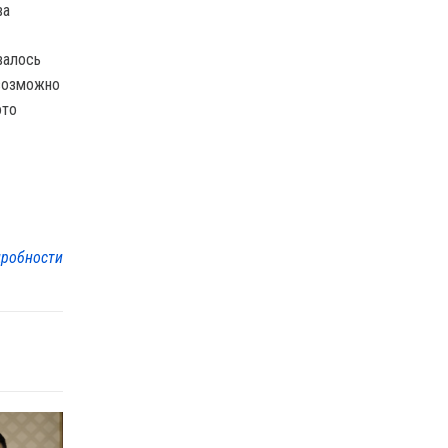
валось
 возможно
ото
робности