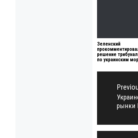
Зеленский
прокомментирова
решение трибунал
по украинским мо
Навигация
по
Previo
записям
Украин
Previo
рынки 
post: