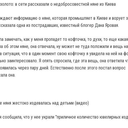
уждают информацию о няне, которая промышляет в Киеве и ворует з
ссказала одна из пострадавших, известный блогер Дана Яровая.
а замечать, как у меня пропадет то кофточка, то духи, то еще какая
ла об этом няне, она отвечала, ну может не туда положили и вещь н
 ситуация, что в один момент свою кофточку я увидела на ней на ф
льно заинтересовало. Я опять спросила, где эта вещь, она ответила ч
появилась через пару дней. Естественно после этого постал вопрос
сала она.
е няня жестоко издевалась над детьми (видео)
 сообщила, что у нее украли "приличное количество ювелирных изд