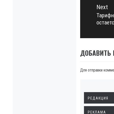
Next
Тарифн
Next
остает
post:
ДОБАВИТЬ
Для отправки комм
РЕДАКЦИЯ
РЕКЛАМА