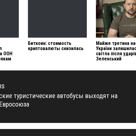
Биткоин: стоимость
Майже третина на
л
криптовалюты снизилась
України залишила
а ООН
світла після ударі
рякам
Зеленський
us
ские туристические автобусы выходят на
us
Евросоюза