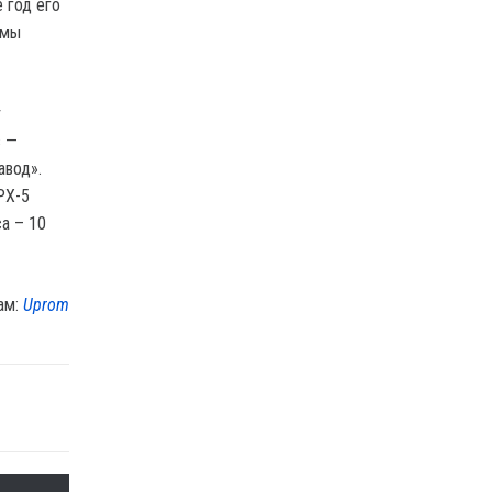
 год его
 мы
т
в —
авод».
PX-5
а – 10
ам:
Uprom