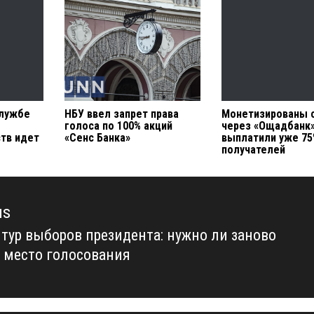
службе
НБУ ввел запрет права
Монетизированы 
голоса по 100% акций
через «Ощадбанк
тв идет
«Сенс Банка»
выплатили уже 7
получателей
us
 тур выборов президента: нужно ли заново
us
 место голосования