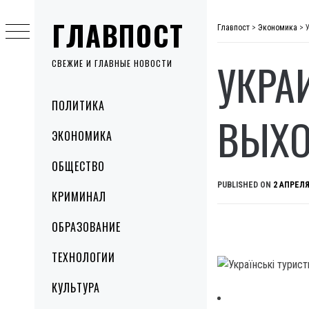
Skip
ГЛАВПОСТ
to
Главпост
>
Экономика
>
content
УКРА
СВЕЖИЕ И ГЛАВНЫЕ НОВОСТИ
Primary
ПОЛИТИКА
Menu
ВЫХО
ЭКОНОМИКА
ОБЩЕСТВО
PUBLISHED ON
2 АПРЕЛЯ
КРИМИНАЛ
ОБРАЗОВАНИЕ
ТЕХНОЛОГИИ
КУЛЬТУРА