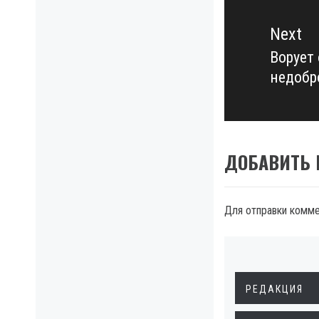
Next
Ворует 
Next
недобр
post:
ДОБАВИТЬ
Для отправки комм
РЕДАКЦИЯ