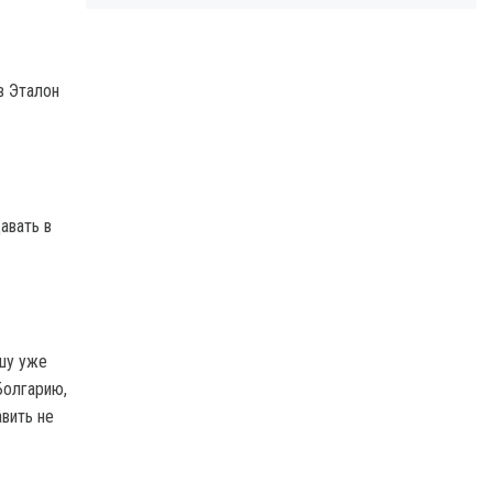
в Эталон
авать в
шу уже
Болгарию,
вить не