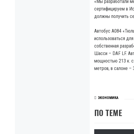
«Мы разработали ме
сертифицируем в Ис
должны получить се
Автобус А084 «Тюль
использоваться для
собственная разраб
Шасси – DAF LF. А
мощностью 213 к. с.
метров, в салоне –
ЭКОНОМИКА
ПО ТЕМЕ