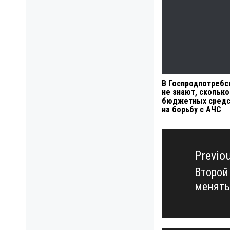
В Госпродпотреб
не знают, сколько
бюджетных средс
на борьбу с АЧС
Навигация
по
Previo
записям
Второй
Previo
менять
post: