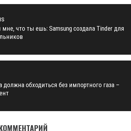
us
 мне, что ты ешь: Samsung создала Tinder для
us
льников
а должна обходиться без импортного газа –
ент
 КОММЕНТАРИЙ