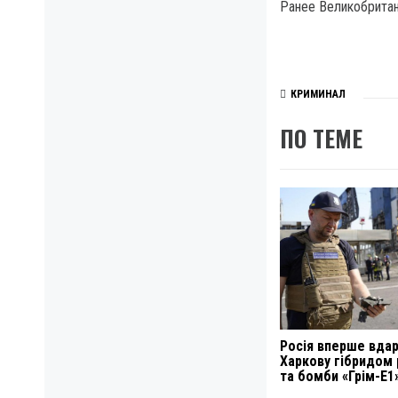
Ранее Великобритан
КРИМИНАЛ
ПО ТЕМЕ
Росія вперше вда
Харкову гібридом
та бомби «Грім-Е1