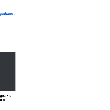
робности
дили о
ого