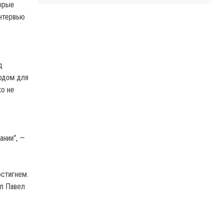
торые
интервью
д
водом для
о не
ании", —
остигнем.
ал Павел