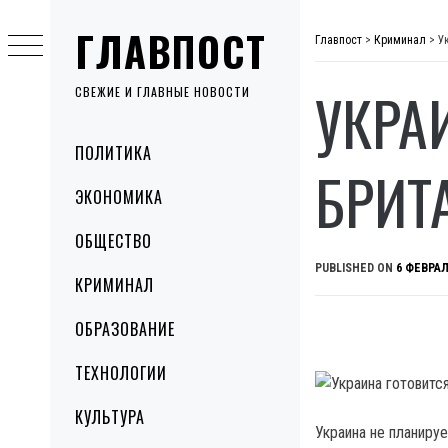
Skip
ГЛАВПОСТ
to
Главпост
>
Криминал
>
У
content
УКРА
СВЕЖИЕ И ГЛАВНЫЕ НОВОСТИ
Primary
ПОЛИТИКА
Menu
БРИТ
ЭКОНОМИКА
ОБЩЕСТВО
PUBLISHED ON
6 ФЕВРАЛ
КРИМИНАЛ
ОБРАЗОВАНИЕ
ТЕХНОЛОГИИ
КУЛЬТУРА
Украина не планиру