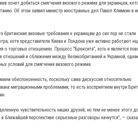
ев хочет добиться смягчения визового режима для украинцев, ко
танию. Об этом заявил министр иностранных дел Павел Климкин в 
о британские визовые требования к украинцам до сих пор не стали
ра, хотя представители Киева и Лондона уже активно работают на
я о торговых отношениях. Процесс "Брексита", хоть и является по
 отношений и сближения между Великобританией и Украиной, однак
ных условий для смягчения визового режима.
маем обеспокоенность, поскольку сама дискуссия относительно
звана миграционными проблемами, то есть восприятием внутри Брит
ин.
еленную чувствительность наших друзей, но тем не менее этого д
о в ближайшей перспективе серьезные разговоры начнутся", — сказ