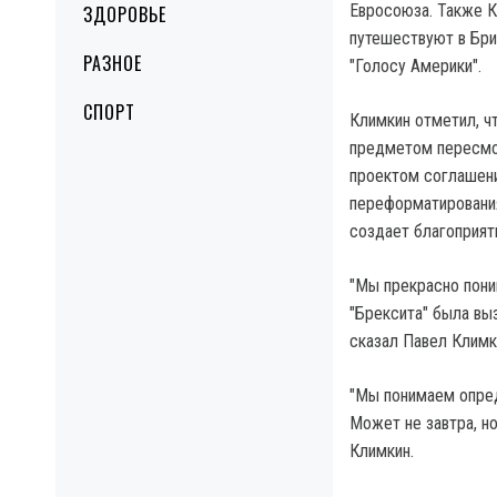
Евросоюза.
Также Ки
ЗДОРОВЬЕ
путешествуют в Бри
РАЗНОЕ
"Голосу Америки".
СПОРТ
Климкин отметил, чт
предметом пересмот
проектом соглашени
переформатирования
создает благоприят
"Мы прекрасно пони
"Брексита" была вы
сказал Павел Климк
"Мы понимаем опред
Может не завтра, н
Климкин.