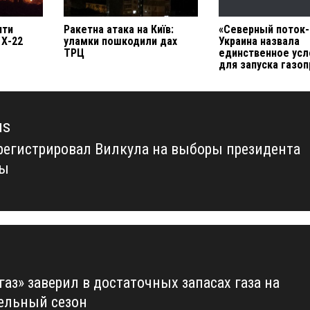
нти
Ракетна атака на Київ:
«Северный поток-
 Х-22
уламки пошкодили дах
Украина назвала
ТРЦ
единственное усл
для запуска газо
us
регистрировал Вилкула на выборы президента
us
ны
аз» заверил в достаточных запасах газа на
ельный сезон