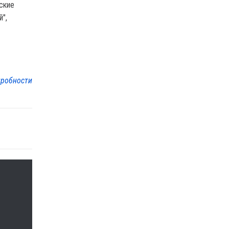
ские
",
робности