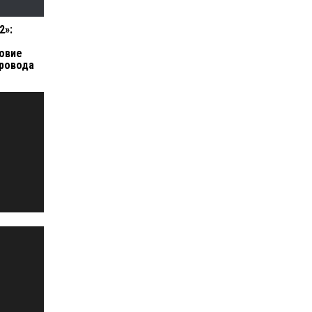
2»:
овие
провода