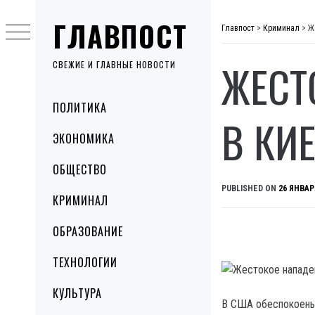
Skip
ГЛАВПОСТ
to
Главпост
>
Криминал
>
Ж
content
ЖЕСТ
СВЕЖИЕ И ГЛАВНЫЕ НОВОСТИ
Primary
ПОЛИТИКА
Menu
В КИ
ЭКОНОМИКА
ОБЩЕСТВО
PUBLISHED ON
26 ЯНВАР
КРИМИНАЛ
ОБРАЗОВАНИЕ
ТЕХНОЛОГИИ
КУЛЬТУРА
В США обеспокоены 