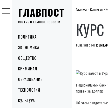
Skip
ГЛАВПОСТ
to
Главпост
>
Криминал
>
К
content
КУРС
СВЕЖИЕ И ГЛАВНЫЕ НОВОСТИ
Primary
ПОЛИТИКА
Menu
PUBLISHED ON
22 ЯНВАР
ЭКОНОМИКА
ОБЩЕСТВО
КРИМИНАЛ
ОБРАЗОВАНИЕ
Национальный банк У
ТЕХНОЛОГИИ
гривен за доллар —
КУЛЬТУРА
Об этом свидетельс