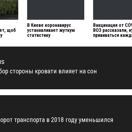
В Киеве коронавирус
Вакцинация от COV
ет, щоб
устанавливает жуткую
ВОЗ рассказали, 
ну
статистику
прививаться кажд
us
бор стороны кровати влияет на сон
us
борот транспорта в 2018 году уменьшился