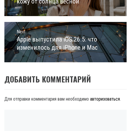
кожу от солнца весной
Next
Apple выпустила iOS 26.5: что
Next
post:
изменилось для iPhone и Mac
ДОБАВИТЬ КОММЕНТАРИЙ
Для отправки комментария вам необходимо
авторизоваться
.