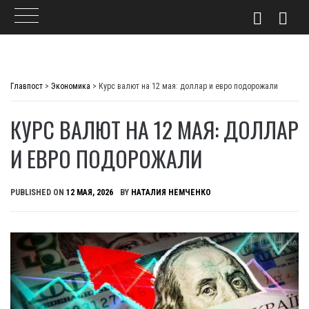
Skip
to
Главпост
>
Экономика
>
Курс валют на 12 мая: доллар и евро подорожали
content
КУРС ВАЛЮТ НА 12 МАЯ: ДОЛЛАР
И ЕВРО ПОДОРОЖАЛИ
PUBLISHED ON
12 МАЯ, 2026
BY
НАТАЛИЯ НЕМЧЕНКО