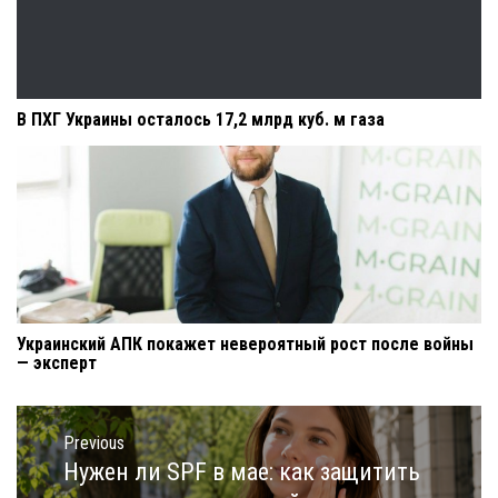
В ПХГ Украины осталось 17,2 млрд куб. м газа
Украинский АПК покажет невероятный рост после войны
— эксперт
Навигация
по
Previous
записям
Нужен ли SPF в мае: как защитить
Previous
post: