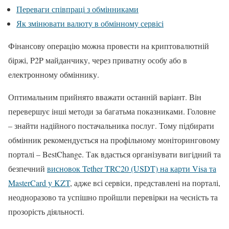
Переваги співпраці з обмінниками
Як змінювати валюту в обмінному сервісі
Фінансову операцію можна провести на криптовалютній
біржі, P2P майданчику, через приватну особу або в
електронному обміннику.
Оптимальним прийнято вважати останній варіант. Він
перевершує інші методи за багатьма показниками. Головне
– знайти надійного постачальника послуг. Тому підбирати
обмінник рекомендується на профільному моніторинговому
порталі – BestChange. Так вдасться організувати вигідний та
безпечний
висновок Tether TRC20 (USDT) на карти Visa та
MasterCard у KZT
, адже всі сервіси, представлені на порталі,
неодноразово та успішно пройшли перевірки на чесність та
прозорість діяльності.