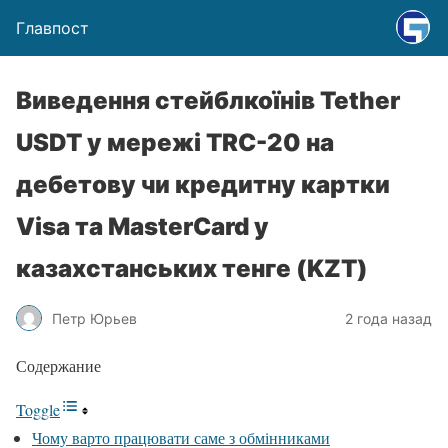
Главпост
Виведення стейблкоїнів Tether
USDT у мережі TRC-20 на
дебетову чи кредитну картки
Visa та MasterCard у
казахстанських тенге (KZT)
Петр Юрьев
2 года назад
Содержание
Toggle
Чому варто працювати саме з обмінниками