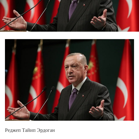
Реджеп Тайип Эрдоган