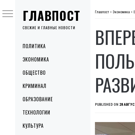
Skip
ГЛАВПОСТ
to
Главпост
>
Экономика
>
content
ВПЕР
СВЕЖИЕ И ГЛАВНЫЕ НОВОСТИ
Primary
ПОЛИТИКА
Menu
ПОЛЬ
ЭКОНОМИКА
ОБЩЕСТВО
РАЗВ
КРИМИНАЛ
ОБРАЗОВАНИЕ
PUBLISHED ON
28 АВГУС
ТЕХНОЛОГИИ
КУЛЬТУРА