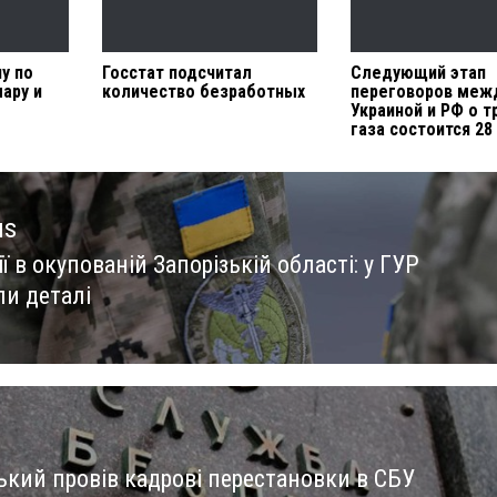
у по
Госстат подсчитал
Следующий этап
ару и
количество безработных
переговоров меж
Украиной и РФ о т
газа состоится 28
us
ї в окупованій Запорізькій області: у ГУР
us
ли деталі
ький провів кадрові перестановки в СБУ