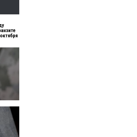
ду
ранзите
 октября