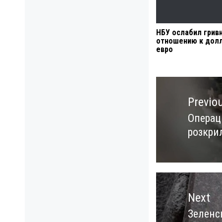
НБУ ослабил гривн
отношению к долл
евро
Навигация
по
Previo
записям
Операці
Previo
розкри
post:
Next
Зеленс
Next