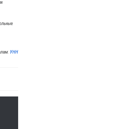
ми
рольные
алам:
УНН