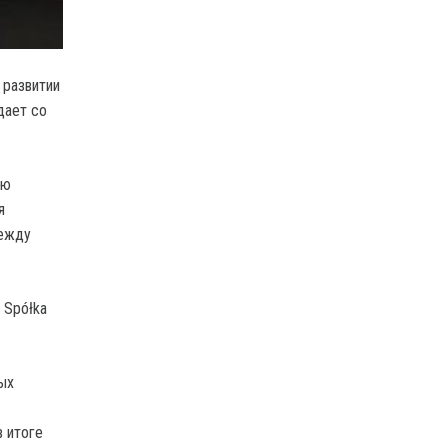
 развитии
дает со
ию
я
между
 Spółka
ых
в итоге