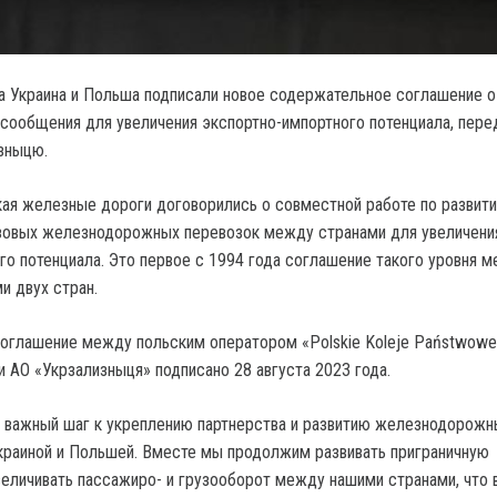
а Украина и Польша подписали новое содержательное соглашение о
ообщения для увеличения экспортно-импортного потенциала, пере
зныцю.
кая железные дороги договорились о совместной работе по развит
узовых железнодорожных перевозок между странами для увеличени
го потенциала. Это первое с 1994 года соглашение такого уровня 
и двух стран.
глашение между польским оператором «Polskie Koleje Państwowe
 и АО «Укрзализныця» подписано 28 августа 2023 года.
 важный шаг к укреплению партнерства и развитию железнодорожн
раиной и Польшей. Вместе мы продолжим развивать приграничную
величивать пассажиро- и грузооборот между нашими странами, что 