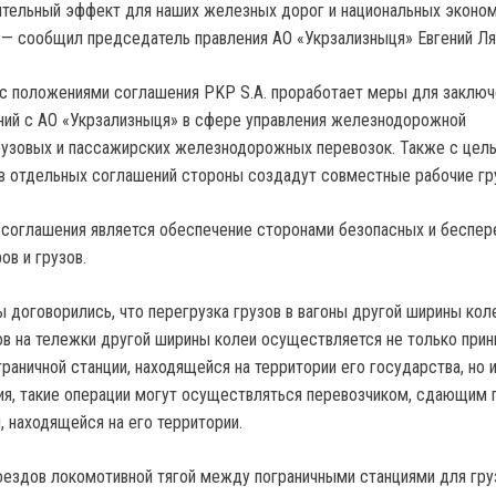
тельный эффект для наших железных дорог и национальных эконо
 — сообщил председатель правления АО «Укрзализныця» Евгений Л
и с положениями соглашения PKP S.A. проработает меры для заключ
ий с АО «Укрзализныця» в сфере управления железнодорожной
рузовых и пассажирских железнодорожных перевозок. Также с цел
в отдельных соглашений стороны создадут совместные рабочие гр
 соглашения является обеспечение сторонами безопасных и беспе
ов и грузов.
ы договорились, что перегрузка грузов в вагоны другой ширины кол
ов на тележки другой ширины колеи осуществляется не только пр
раничной станции, находящейся на территории его государства, но и
ия, такие операции могут осуществляться перевозчиком, сдающим г
, находящейся на его территории.
ездов локомотивной тягой между пограничными станциями для гру