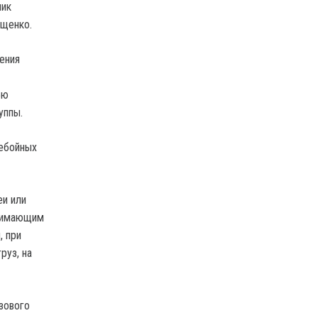
мик
ященко.
ения
ью
уппы.
ребойных
еи или
инимающим
, при
руз, на
зового