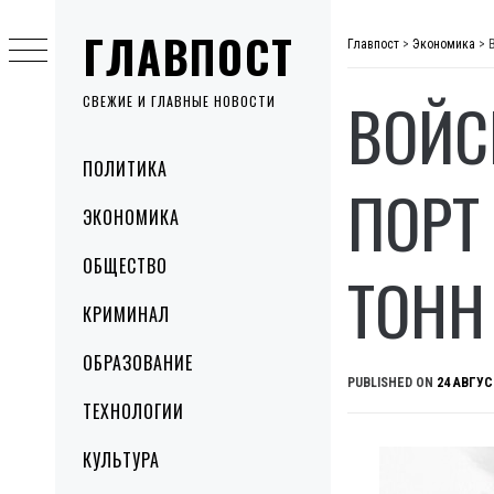
Skip
ГЛАВПОСТ
to
Главпост
>
Экономика
>
content
ВОЙС
СВЕЖИЕ И ГЛАВНЫЕ НОВОСТИ
Primary
ПОЛИТИКА
Menu
ПОРТ
ЭКОНОМИКА
ОБЩЕСТВО
ТОНН
КРИМИНАЛ
ОБРАЗОВАНИЕ
PUBLISHED ON
24 АВГУС
ТЕХНОЛОГИИ
КУЛЬТУРА