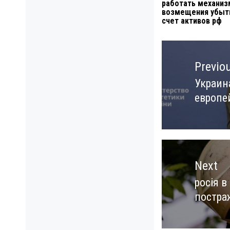
работать механиз
возмещения убыт
счет активов рф
Навигация
по
Previo
записям
Украин
Previo
европе
post:
Next
росія в
Next
постра
post: