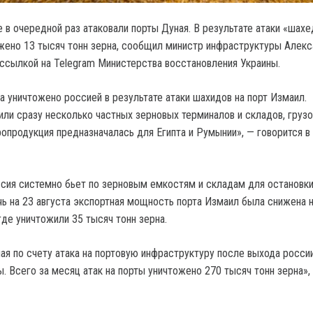
 в очередной раз атаковали порты Дуная.
В результате атаки «шахе
жено 13 тысяч тонн зерна, сообщил министр инфраструктуры Алек
 ссылкой на Telegram Министерства восстановления Украины.
а уничтожено россией в результате атаки шахидов на порт Измаил.
ли сразу несколько частных зерновых терминалов и складов, грузо
ропродукция предназначалась для Египта и Румынии», — говорится в
ссия системно бьет по зерновым емкостям и складам для остановк
чь на 23 августа экспортная мощность порта Измаил была снижена н
где уничтожили 35 тысяч тонн зерна.
ая по счету атака на портовую инфраструктуру после выхода россии
. Всего за месяц атак на порты уничтожено 270 тысяч тонн зерна»,