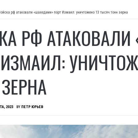
Войска рф атаковали «шахедами» порт Измаил: уничтожено 13 тысяч тонн зерна
КА РФ АТАКОВАЛИ
 ИЗМАИЛ: УНИЧТОЖ
 ЗЕРНА
ТА, 2023
BY
ПЕТР ЮРЬЕВ