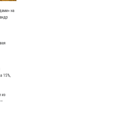
дами» на
сандр
вая
и
а 15%,
 из
 —