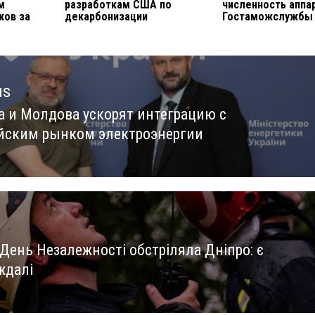
м
разработкам США по
численность аппа
ков за
декарбонизации
Гостаможслужбы
us
а и Молдова ускорят интеграцию с
us
йским рынком электроэнергии
 День Незалежності обстріляла Дніпро: є
ждалі