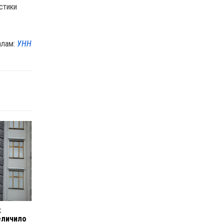
стики
алам:
УНН
:
еличило