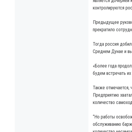
является дочерней 
контролируются рос
Предыдущее руковод
прекратило сотрудн
Тогда россия добил
Среднем Дунае и вы
«Более года продол
будем встречать их
Также отмечается, 
Предприятию хватал
количество самоход
“Но работы освобож
обслуживанию барж,
количество несамох