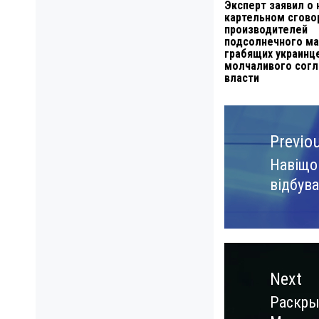
Эксперт заявил о
картельном сгово
производителей
подсолнечного ма
грабящих украинц
молчаливого согл
власти
Навигация
по
Previo
записям
Навіщо 
Previo
відбува
post:
Next
Раскры
Next