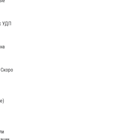
рые
к УДП
 на
 Скоро
е)
ли
ации.