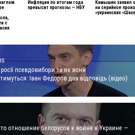
 наглом
Инфляция по итогам года
Камышин заявил 
ре
превысит прогнозы — НБУ
на серийное прои
«украинских «Шах
сла,
ев с
асия
us
росії псевдовибори та як вони
us
тимуться: Іван Федоров дав відповідь (відео)
то отношение белорусов к войне в Украине —