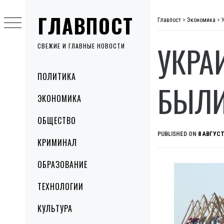
Skip
ГЛАВПОСТ
to
Главпост
>
Экономика
>
content
УКРА
СВЕЖИЕ И ГЛАВНЫЕ НОВОСТИ
Primary
ПОЛИТИКА
Menu
БЫЛИ
ЭКОНОМИКА
ОБЩЕСТВО
PUBLISHED ON
8 АВГУСТ
КРИМИНАЛ
ОБРАЗОВАНИЕ
ТЕХНОЛОГИИ
КУЛЬТУРА