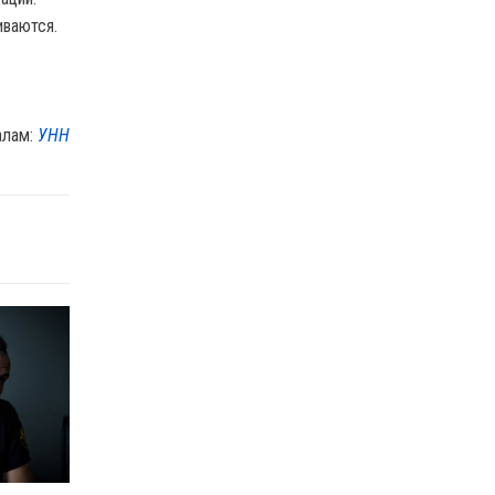
иваются.
алам:
УНН