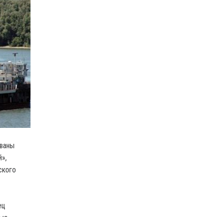
ованы
»,
ского
ец