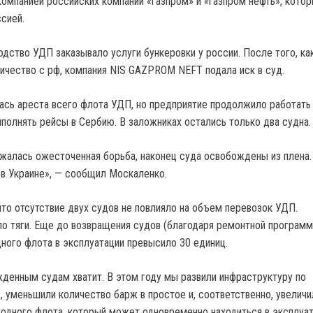
компанией российских компаний «газпром» и «газпром нефть», кото
сией.
ство УДП заказывало услуги бункеровки у россии. После того, ка
ичество с рф, компания NIS GAZPROM NEFT подала иск в суд.
ась ареста всего флота УДП, но предприятие продолжило работать
полнять рейсы в Сербию. В заложниках остались только два судна.
жалась ожесточенная борьба, наконец суда освобождены из плена.
 в Украине», — сообщил Москаленко.
что отсутствие двух судов не повлияло на объем перевозок УДП.
о тяги. Еще до возвращения судов (благодаря ремонтной программ
ного флота в эксплуатации превысило 30 единиц.
денным судам хватит. В этом году мы развили инфраструктуру по
 уменьшили количество барж в простое и, соответственно, увеличи
одного флота, который может одновременно находиться в эксплуат