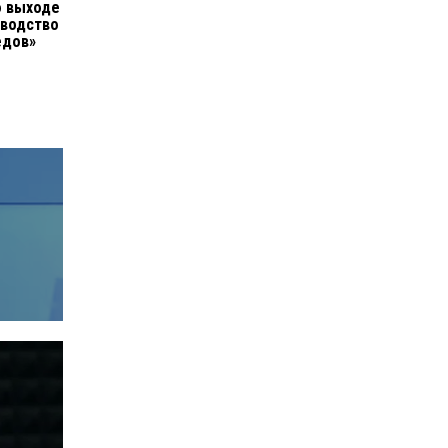
о выходе
зводство
едов»