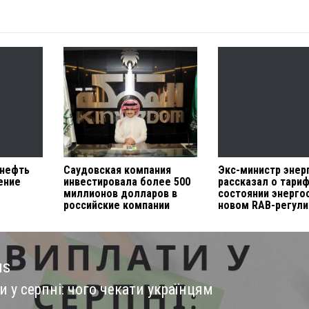
 нефть
Саудовская компания
Экс-министр энер
ение
инвестировала более 500
рассказал о тариф
миллионов долларов в
состоянии энерго
российские компании
новом RAB-регули
us
 у серпні: чого чекати українцям
us