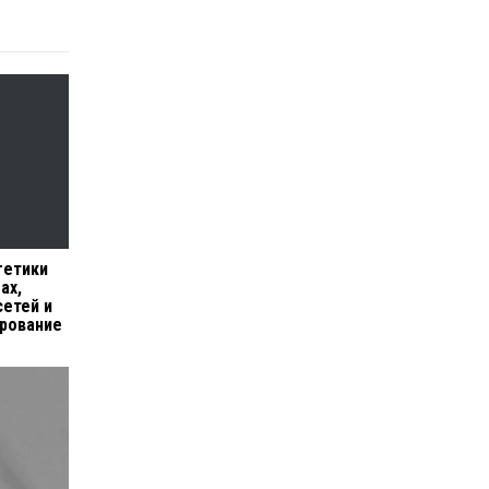
гетики
ах,
сетей и
рование