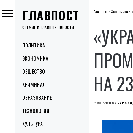
Skip
ГЛАВПОСТ
to
Главпост
>
Экономика
>
content
«УКР
СВЕЖИЕ И ГЛАВНЫЕ НОВОСТИ
Primary
ПОЛИТИКА
Menu
ПРОМ
ЭКОНОМИКА
ОБЩЕСТВО
НА 2
КРИМИНАЛ
ОБРАЗОВАНИЕ
PUBLISHED ON
27 ИЮЛЯ,
ТЕХНОЛОГИИ
КУЛЬТУРА