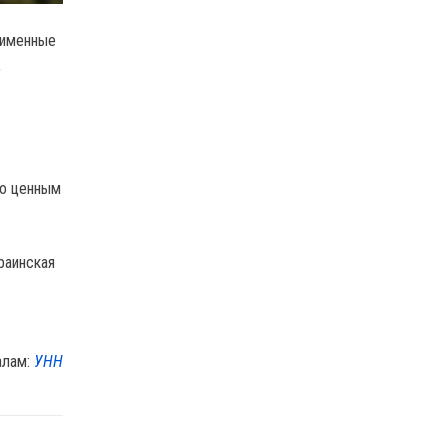
 именные
,
по ценным
раинская
алам:
УНН