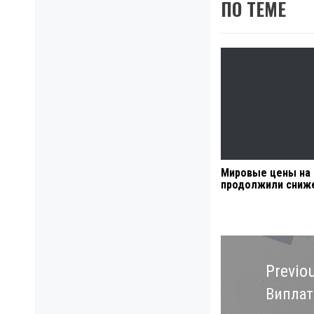
ПО ТЕМЕ
Мировые цены на
продолжили сниж
Навигация
по
Previo
записям
Виплати
Previo