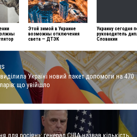
ении
Этой зимой в Украине
Украину сегодня 
должны
возможны отключения
руководитель ди
улятор
света — ДТЭК
Словакии
us
 виділила Україні новий пакет допомоги на 470
us
ларів: що увійшло
ня для росіян»: генерал США назвав кількість