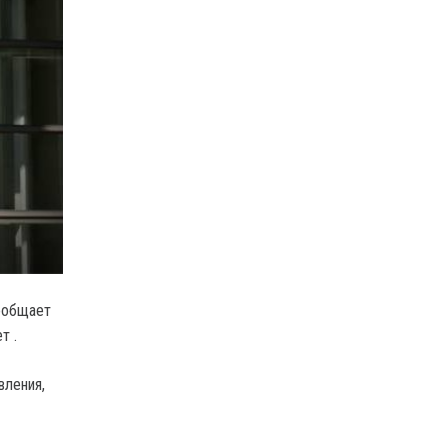
ообщает
т .
вления,