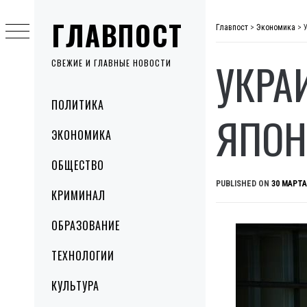
Skip
ГЛАВПОСТ
to
Главпост
>
Экономика
>
content
УКРА
СВЕЖИЕ И ГЛАВНЫЕ НОВОСТИ
Primary
ПОЛИТИКА
Menu
ЯПОН
ЭКОНОМИКА
ОБЩЕСТВО
PUBLISHED ON
30 МАРТА
КРИМИНАЛ
ОБРАЗОВАНИЕ
ТЕХНОЛОГИИ
КУЛЬТУРА