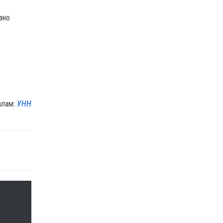
ано
алам:
УНН