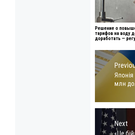
Решение о повыш
тарифов на воду 
доработать — рег
Навигация
по
Previo
записям
Японія
Previo
млн до
post:
Next
«Це бій
Next