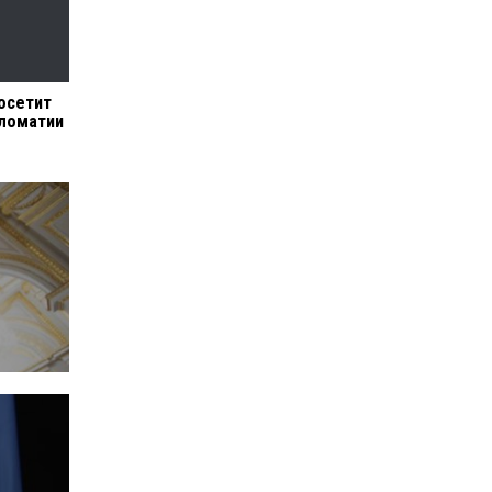
посетит
пломатии