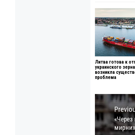
Литва готова к от
украинского зерна
возникла существ
проблема
Навигация
по
Previo
записям
«Через
Previo
мирних 
post: