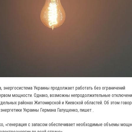
та, энергосистема Украины продолжает работать без ограничений
зервом мощности. Однако, возможны непродолжительные отключен
тдельных районах Житомирской и Киевской областей. Об этом говор
 энергетики Украины Германа Галущенко, пишет .
ко, «генерация с запасом обеспечивает необходимые объемы мощн
электроэнергии по всей стране».