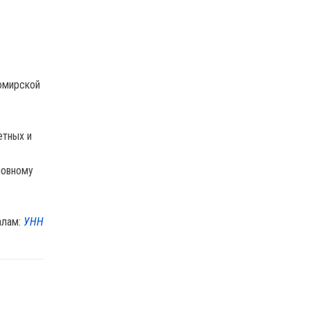
омирской
етных и
новному
алам:
УНН