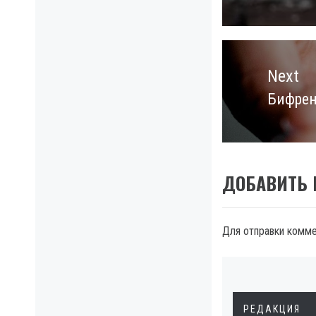
Next
Бифрен
Next
post:
ДОБАВИТЬ
Для отправки комм
РЕДАКЦИЯ