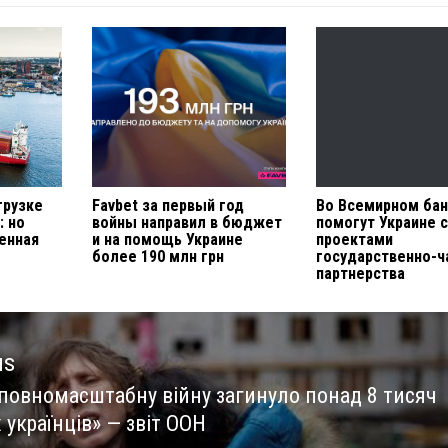
грузке
Favbet за первый год
Во Всемирном ба
: но
войны направил в бюджет
помогут Украине 
енная
и на помощь Украине
проектами
более 190 млн грн
государственно-ч
партнерства
us
 повномасштабну війну загинуло понад 8 тисяч
us
українців» — звіт ООН