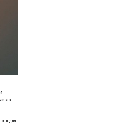
ия
ится в
ости для