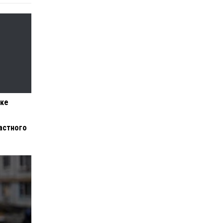
нке
с
астного