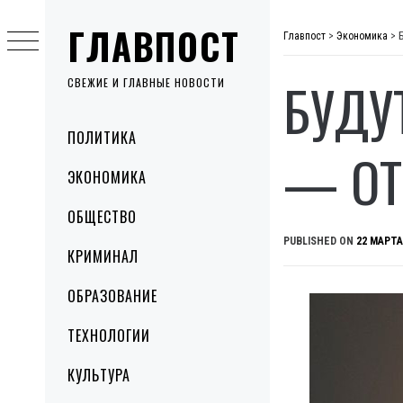
Skip
ГЛАВПОСТ
to
Главпост
>
Экономика
>
content
БУДУ
СВЕЖИЕ И ГЛАВНЫЕ НОВОСТИ
Primary
ПОЛИТИКА
Menu
— ОТ
ЭКОНОМИКА
ОБЩЕСТВО
PUBLISHED ON
22 МАРТА
КРИМИНАЛ
ОБРАЗОВАНИЕ
ТЕХНОЛОГИИ
КУЛЬТУРА