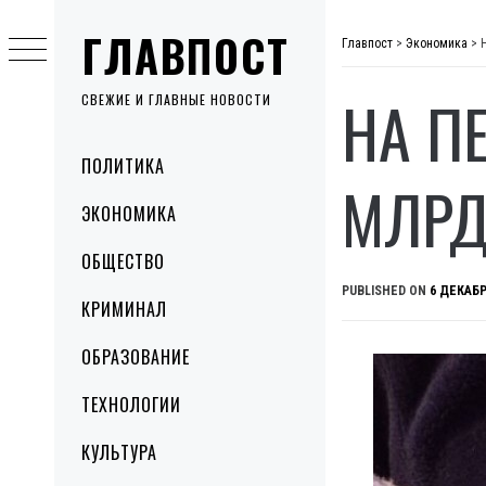
Skip
ГЛАВПОСТ
to
Главпост
>
Экономика
>
content
НА П
СВЕЖИЕ И ГЛАВНЫЕ НОВОСТИ
Primary
ПОЛИТИКА
Menu
МЛРД
ЭКОНОМИКА
ОБЩЕСТВО
PUBLISHED ON
6 ДЕКАБР
КРИМИНАЛ
ОБРАЗОВАНИЕ
ТЕХНОЛОГИИ
КУЛЬТУРА