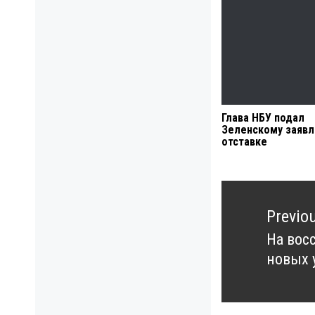
Глава НБУ подал
Зеленскому заявл
отставке
Навигация
по
Previo
записям
На вос
Previo
новых 
post: