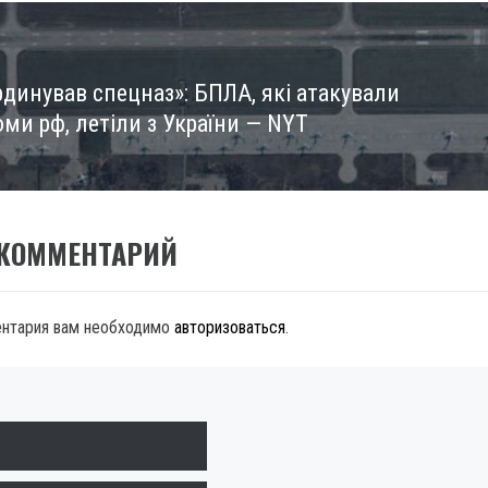
рдинував спецназ»: БПЛА, які атакували
ми рф, летіли з України — NYT
 КОММЕНТАРИЙ
ентария вам необходимо
авторизоваться
.