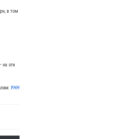
рн, в том
 на эти
алам:
УНН