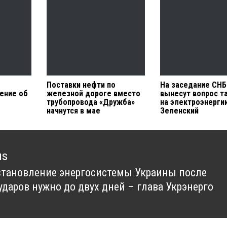
Поставки нефти по
На заседание СН
ение об
железной дороге вместо
вынесут вопрос т
трубопровода «Дружба»
на электроэнерги
начнутся в мае
Зеленский
us
становление энергосистемы Украины после
us
ударов нужно до двух дней – глава Укрэнерго