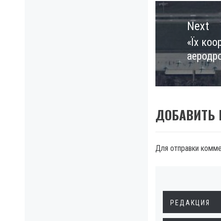
Next
«Їх коо
Next
аеродро
post:
ДОБАВИТЬ
Для отправки комм
РЕДАКЦИЯ