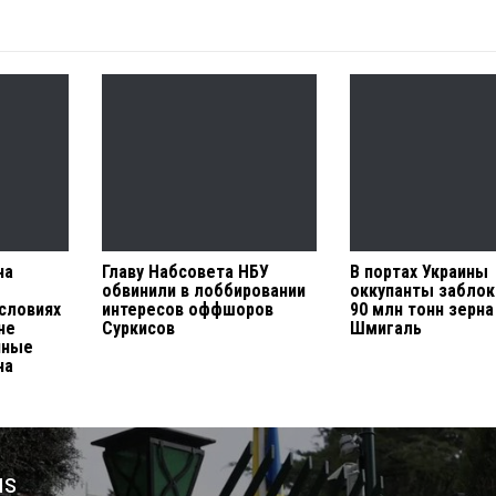
на
Главу Набсовета НБУ
В портах Украины
обвинили в лоббировании
оккупанты заблок
условиях
интересов оффшоров
90 млн тонн зерна
не
Суркисов
Шмигаль
нные
на
us