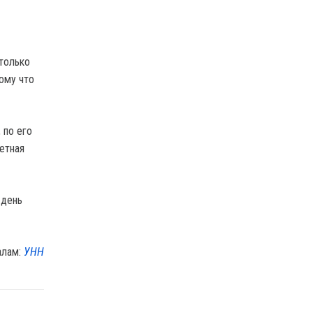
только
ому что
 по его
етная
 день
алам:
УНН