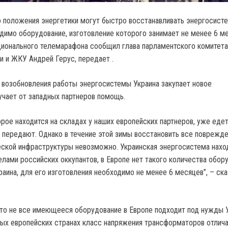
о положения энергетики могут быстро восстанавливать энергосисте
димо оборудование, изготовление которого занимает не менее 6 ме
ционального телемарафона сообщил глава парламентского комитета
и и ЖКУ Андрей Герус, передает .
я возобновления работы энергосистемы Украина закупает новое
учает от западных партнеров помощь.
рое находится на складах у наших европейских партнеров, уже едет
о передают. Однако в течение этой зимы восстановить все поврежд
ской инфраструктуры невозможно. Украинская энергосистема нахо
лами российских оккупантов, в Европе нет такого количества обору
аина, для его изготовления необходимо не менее 6 месяцев”, – ска
что не все имеющееся оборудование в Европе подходит под нужды 
рых европейских странах класс напряжения трансформаторов отлича