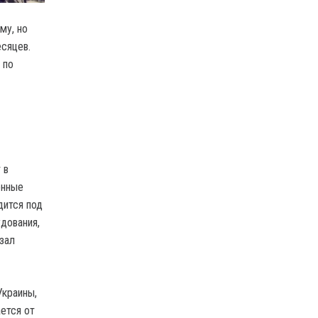
му, но
сяцев.
 по
 в
енные
дится под
дования,
зал
Украины,
ется от