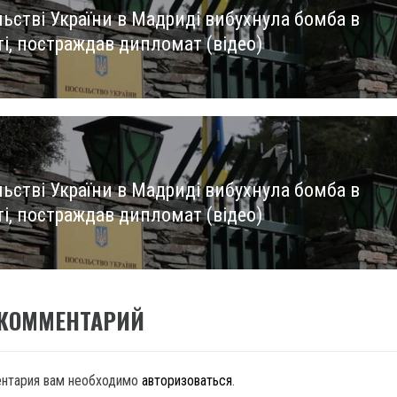
льстві України в Мадриді вибухнула бомба в
us
ті, постраждав дипломат (відео)
льстві України в Мадриді вибухнула бомба в
ті, постраждав дипломат (відео)
 КОММЕНТАРИЙ
ентария вам необходимо
авторизоваться
.