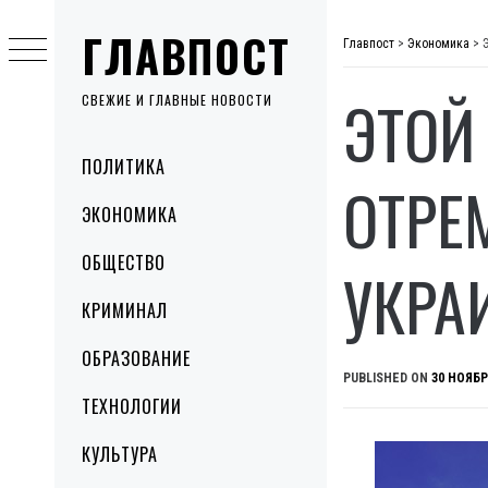
Skip
ГЛАВПОСТ
to
Главпост
>
Экономика
>
content
ЭТОЙ
СВЕЖИЕ И ГЛАВНЫЕ НОВОСТИ
Primary
ПОЛИТИКА
Menu
ОТРЕ
ЭКОНОМИКА
ОБЩЕСТВО
УКРА
КРИМИНАЛ
ОБРАЗОВАНИЕ
PUBLISHED ON
30 НОЯБР
ТЕХНОЛОГИИ
КУЛЬТУРА