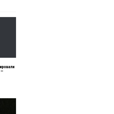
ировали
 —