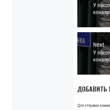
записям
У посо
Previo
конвер
post:
Next
У посо
Next
конвер
post:
ДОБАВИТЬ
Для отправки комм