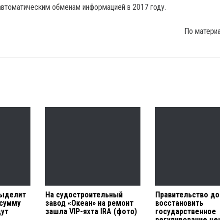
автоматическим обменам информацией в 2017 году.
По матери
выделит
На судостроительный
Правительство д
 сумму
завод «Океан» на ремонт
восстановить
дут
зашла VIP-яхта IRA (фото)
государственное
регулирование це