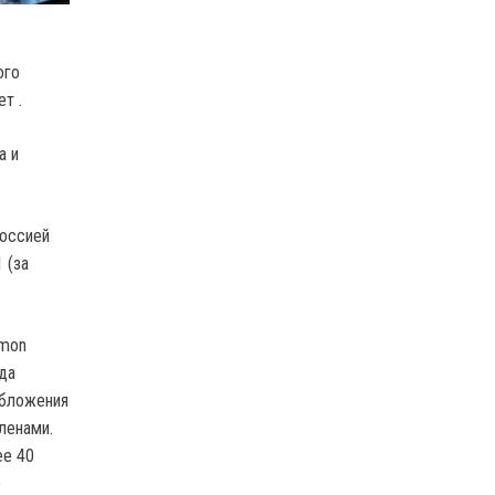
ого
т .
а и
россией
 (за
mmon
да
обложения
ленами.
ее 40
о