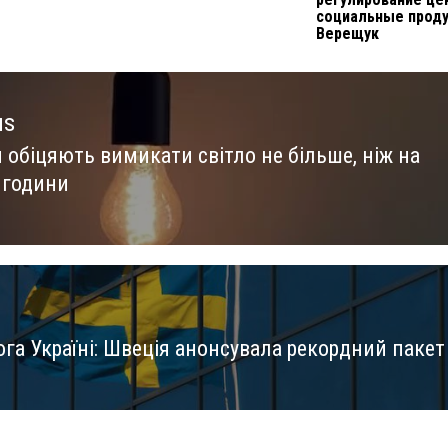
социальные прод
Верещук
us
 обіцяють вимикати світло не більше, ніж на
us
 години
га Україні: Швеція анонсувала рекордний пакет