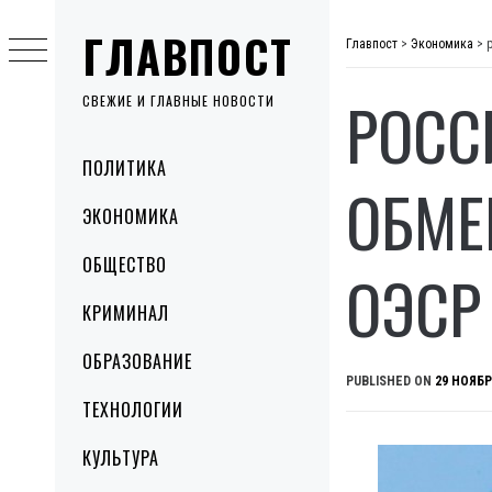
Skip
ГЛАВПОСТ
to
Главпост
>
Экономика
>
content
РОСС
СВЕЖИЕ И ГЛАВНЫЕ НОВОСТИ
Primary
ПОЛИТИКА
Menu
ОБМЕ
ЭКОНОМИКА
ОБЩЕСТВО
ОЭСР
КРИМИНАЛ
ОБРАЗОВАНИЕ
PUBLISHED ON
29 НОЯБР
ТЕХНОЛОГИИ
КУЛЬТУРА