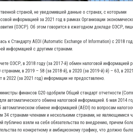
твенной страной, не уведомившей данные о странах, с которыми
совой информацией за 2021 год в рамках Организации экономическ
азвития (ОЭСР). Об этом говорится в ежегодном докладе ОЭСР, пише
сь к Стандарту AEOI (Automatic Exchange of Information) с 2018 год
оей информацией с другими странами.
тчете ОЭСР, в 2018 году (за 2017-й) обмен налоговой информацией 
транами, в 2019 – 58 (за 2018-й), в 2020 (за 2019-й) й) – 63, в 2021
вот в 2022 (за 2021 год) информации не предоставлено.
 министры финансов G20 одобрили Общий стандарт отчетности (Co
 для автоматического обмена налоговой информацией. 6 мая 2014 го
б автоматическом обмене информацией (AEOI) по вопросам налого
и 34 странами-членами и несколькими странами, не являющимися ч
й публично взяли на себя обязательства по внедрению, причем бол
ательства по конкретному и амбициозному графику, что должно был