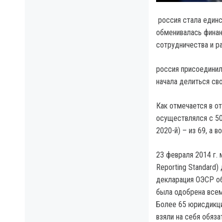
россия стала единс
обменивалась финан
сотрудничества и р
россия присоединила
начала делиться св
Как отмечается в о
осуществлялся с 50 с
2020-й) – из 69, а 
23 февраля 2014 г.
Reporting Standard)
декларация ОЭСР о
была одобрена всем
Более 65 юрисдикци
взяли на себя обяз