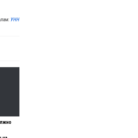
алам:
УНН
олжно
н на