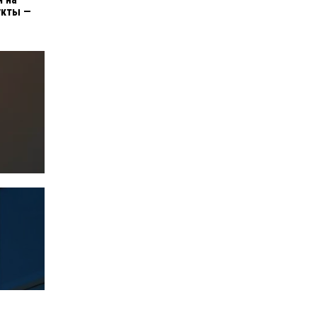
укты —