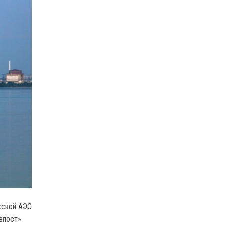
жской АЭС
впост»