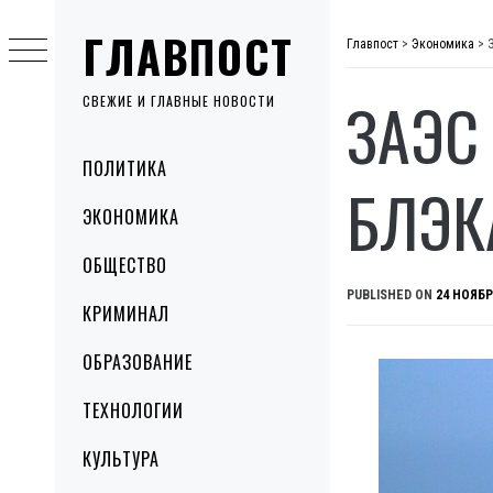
Skip
ГЛАВПОСТ
to
Главпост
>
Экономика
>
content
ЗАЭС
СВЕЖИЕ И ГЛАВНЫЕ НОВОСТИ
Primary
ПОЛИТИКА
Menu
БЛЭК
ЭКОНОМИКА
ОБЩЕСТВО
PUBLISHED ON
24 НОЯБР
КРИМИНАЛ
ОБРАЗОВАНИЕ
ТЕХНОЛОГИИ
КУЛЬТУРА