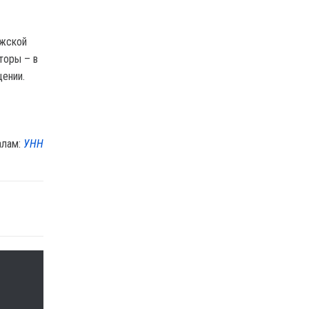
ожской
торы – в
щении.
алам:
УНН