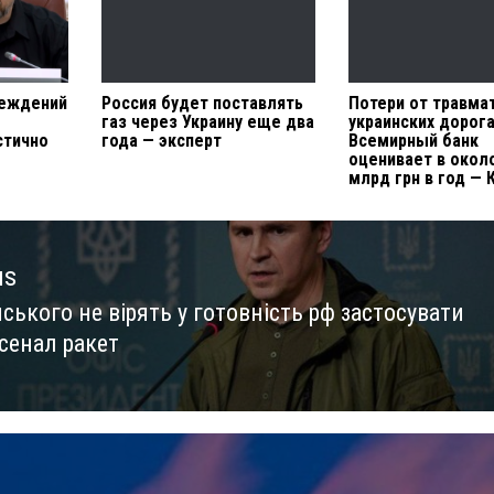
реждений
Россия будет поставлять
Потери от травма
газ через Украину еще два
украинских дорог
стично
года — эксперт
Всемирный банк
оценивает в окол
млрд грн в год — 
us
ського не вірять у готовність рф застосувати
us
сенал ракет