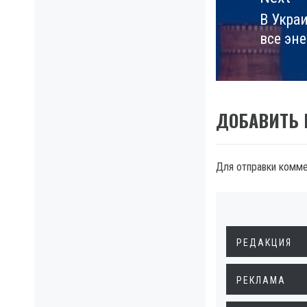
В Укра
Next
все эн
post:
ДОБАВИТЬ
Для отправки комм
РЕДАКЦИЯ
РЕКЛАМА