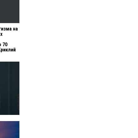
тизма на
ах
о 70
Криклий