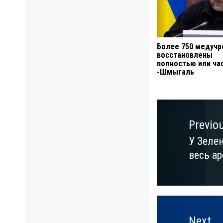
Более 750 медуч
восстановлены
полностью или ча
-Шмыгаль
Навигация
по
Previo
записям
У Зелен
Previo
весь ар
post:
Next