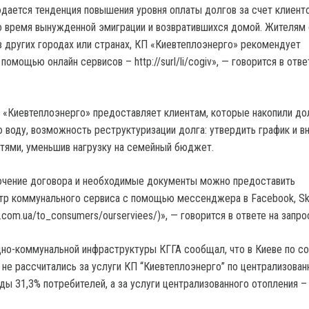
дается тенденция повышения уровня оплаты долгов за счет клиенто
о время вынужденной эмиграции и возвратившихся домой. Жителям 
в других городах или странах, КП «Киевтеплоэнерго» рекомендует
помощью онлайн сервисов – http://surl/li/cogiv», — говорится в отве
 «Киевтеплоэнерго» предоставляет клиентам, которые накопили до
ю воду, возможность реструктуризации долга: утвердить график и в
тями, уменьшив нагрузку на семейный бюджет.
ючение договора и необходимые документы можно предоставить
тр коммунального сервиса с помощью мессенджера в Facebook, Sk
s.com.ua/to_consumers/ourserviees/)», — говорится в ответе на запро
но-коммунальной инфраструктуры КГГА сообщал, что в Киеве по с
 не рассчитались за услуги КП “Киевтеплоэнерго” по централизован
ды 31,3% потребителей, а за услуги централизованного отопления –