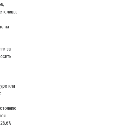
в,
столицы,
те на
лги за
носить
ype или
с.
остоянию
ной
 26,6%