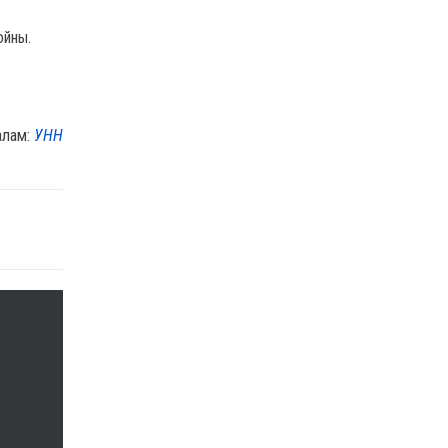
ойны.
алам:
УНН