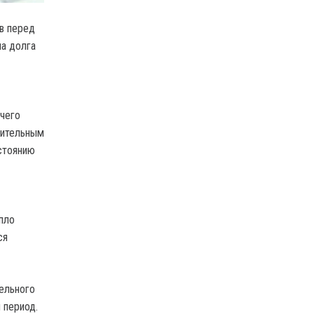
в перед
ма долга
ячего
пительным
стоянию
пло
ся
тельного
 период.