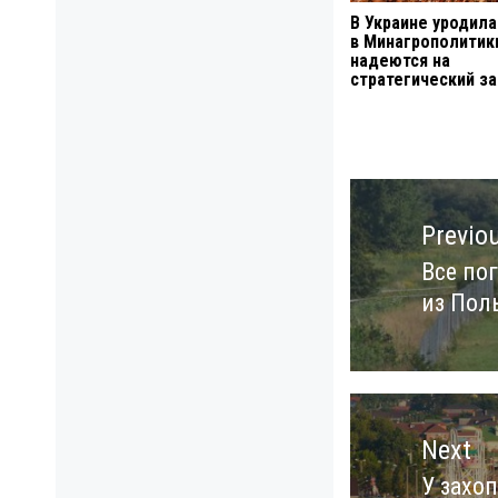
В Украине уродила
в Минагрополитик
надеются на
стратегический за
Навигация
по
Previo
записям
Все по
Previo
из Пол
post:
Next
У захо
Next