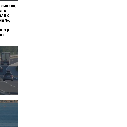
азывали,
ить:
али о
нел»,
истр
па