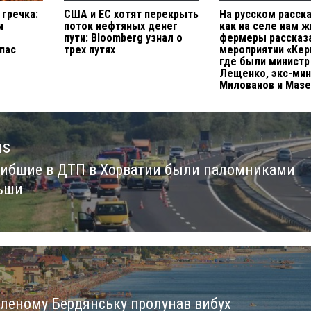
 гречка:
США и ЕС хотят перекрыть
На русском расск
и
поток нефтяных денег
как на селе нам ж
пути: Bloomberg узнал о
фермеры рассказ
пас
трех путях
мероприятии «Кер
где были министр
Лещенко, экс-мин
Милованов и Мазе
us
гибшие в ДТП в Хорватии были паломниками
us
ьши
пленому Бердянську пролунав вибух