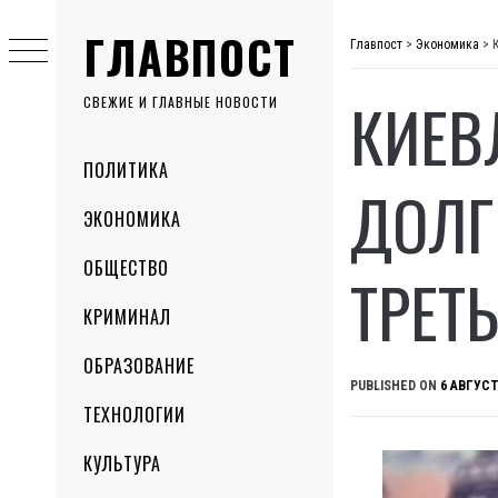
Skip
ГЛАВПОСТ
to
Главпост
>
Экономика
>
content
КИЕВ
СВЕЖИЕ И ГЛАВНЫЕ НОВОСТИ
Primary
ПОЛИТИКА
Menu
ДОЛГ
ЭКОНОМИКА
ОБЩЕСТВО
ТРЕТ
КРИМИНАЛ
ОБРАЗОВАНИЕ
PUBLISHED ON
6 АВГУСТ
ТЕХНОЛОГИИ
КУЛЬТУРА