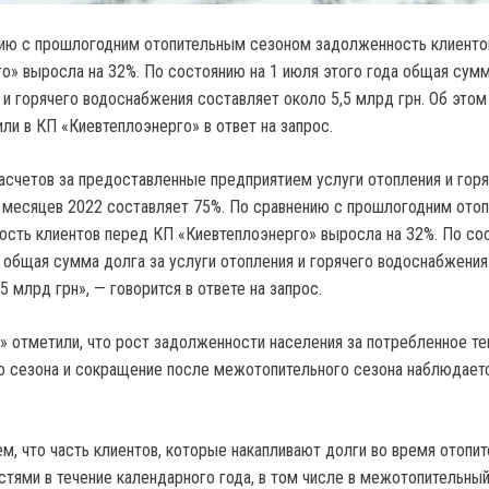
нию с прошлогодним отопительным сезоном задолженность клиенто
о» выросла на 32%. По состоянию на 1 июля этого года общая сум
 и горячего водоснабжения составляет около 5,5 млрд грн. Об этом
и в КП «Киевтеплоэнерго» в ответ на запрос.
асчетов за предоставленные предприятием услуги отопления и гор
 месяцев 2022 составляет 75%. По сравнению с прошлогодним ото
сть клиентов перед КП «Киевтеплоэнерго» выросла на 32%. По со
а общая сумма долга за услуги отопления и горячего водоснабжения
5 млрд грн», — говорится в ответе на запрос.
» отметили, что рост задолженности населения за потребленное те
о сезона и сокращение после межотопительного сезона наблюдает
ем, что часть клиентов, которые накапливают долги во время отопи
астями в течение календарного года, в том числе в межотопительный