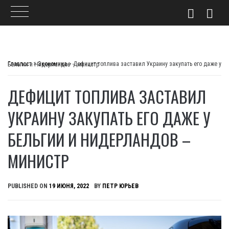
Skip
to
Главпост
>
Экономика
>
Дефицит топлива заставил Украину закупать его даже у Бельгии и Нидерландов – министр
content
ДЕФИЦИТ ТОПЛИВА ЗАСТАВИЛ
УКРАИНУ ЗАКУПАТЬ ЕГО ДАЖЕ У
БЕЛЬГИИ И НИДЕРЛАНДОВ –
МИНИСТР
PUBLISHED ON
19 ИЮНЯ, 2022
BY
ПЕТР ЮРЬЕВ