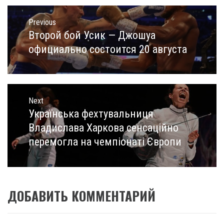
Навигация
по
Previous
записям
Второй бой Усик — Джошуа
Previous
post:
официально состоится 20 августа
Next
Українська фехтувальниця
Next
post:
Владислава Харкова сенсаційно
перемогла на чемпіонаті Європи
ДОБАВИТЬ КОММЕНТАРИЙ