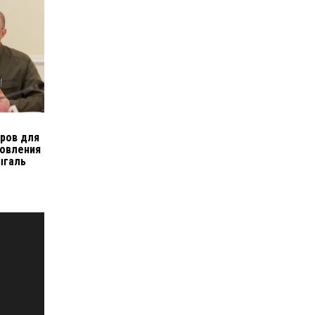
о
ров для
новления
ыгаль