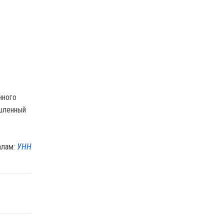
нного
ышленный
алам:
УНН