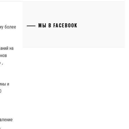
МЫ В FACEBOOK
аний на
онов
 ,
ины и
О
вление
,