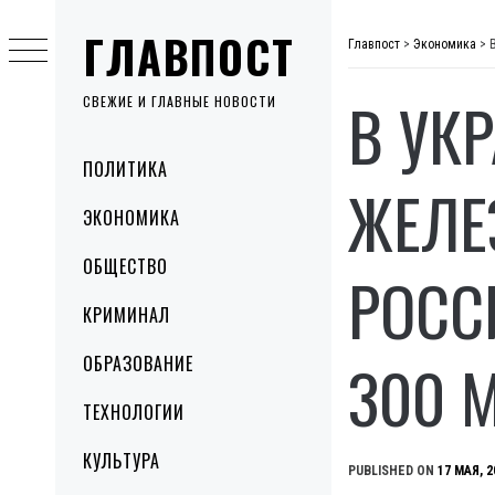
Skip
ГЛАВПОСТ
to
Главпост
>
Экономика
>
content
В УК
СВЕЖИЕ И ГЛАВНЫЕ НОВОСТИ
Primary
ПОЛИТИКА
Menu
ЖЕЛЕ
ЭКОНОМИКА
ОБЩЕСТВО
РОСС
КРИМИНАЛ
300 
ОБРАЗОВАНИЕ
ТЕХНОЛОГИИ
КУЛЬТУРА
PUBLISHED ON
17 МАЯ, 2