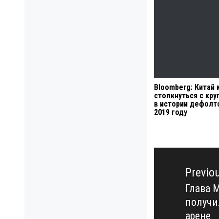
Bloomberg: Китай
столкнуться с кр
в истории дефолт
2019 году
Навигация
по
Previo
записям
Глава 
Previo
получи
post:
арене