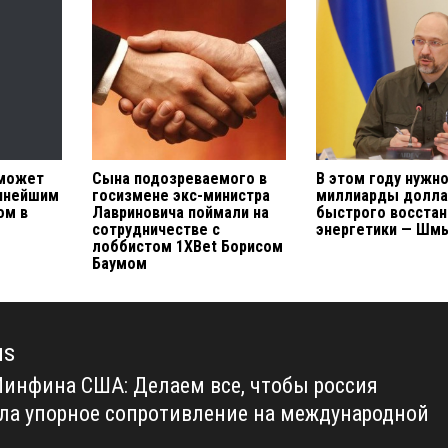
 может
Сына подозреваемого в
В этом году нужн
упнейшим
госизмене экс-министра
миллиарды долла
ом в
Лавриновича поймали на
быстрого восста
сотрудничестве с
энергетики — Шм
лоббистом 1XBet Борисом
Баумом
us
Минфина США: Делаем все, чтобы россия
us
ла упорное сопротивление на международной