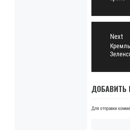
Next
Кремль
Next
Зеленс
post:
ДОБАВИТЬ
Для отправки комм