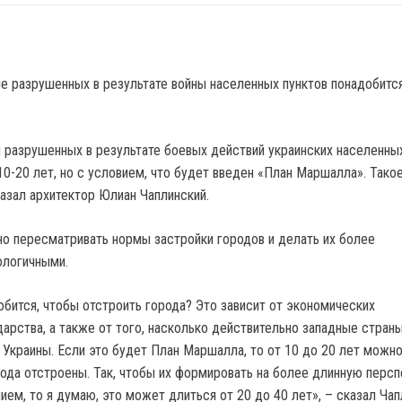
 разрушенных в результате боевых действий украинских населенны
10-20 лет, но с условием, что будет введен «План Маршалла». Тако
азал архитектор Юлиан Чаплинский.
жно пересматривать нормы застройки городов и делать их более
ологичными.
обится, чтобы отстроить города? Это зависит от экономических
арства, а также от того, насколько действительно западные стран
 Украины. Если это будет План Маршалла, то от 10 до 20 лет можн
рода отстроены. Так, чтобы их формировать на более длинную персп
ем, то я думаю, это может длиться от 20 до 40 лет», – сказал Чап