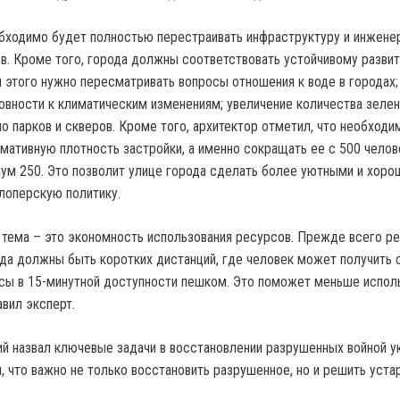
обходимо будет полностью перестраивать инфраструктуру и инжене
в. Кроме того, города должны соответствовать устойчивому развит
я этого нужно пересматривать вопросы отношения к воде в городах;
овности к климатическим изменениям; увеличение количества зеле
о парков и скверов. Кроме того, архитектор отметил, что необходи
мативную плотность застройки, а именно сокращать ее с 500 челов
мум 250. Это позволит улице города сделать более уютными и хоро
лоперскую политику.
я тема – это экономность использования ресурсов. Прежде всего ре
рода должны быть коротких дистанций, где человек может получить
ы в 15-минутной доступности пешком. Это поможет меньше испол
вил эксперт.
й назвал ключевые задачи в восстановлении разрушенных войной у
л, что важно не только восстановить разрушенное, но и решить уст