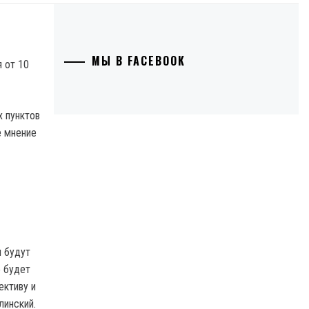
МЫ В FACEBOOK
х пунктов
е мнение
ы будут
о будет
ективу и
линский.