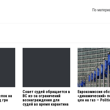
По матери
Совет судей обращается в
Еврокомиссия об
елок на
ВС из-за ограничений
«динамический» п
д грн
вознаграждения для
цен на газ — Politi
судей во время карантина