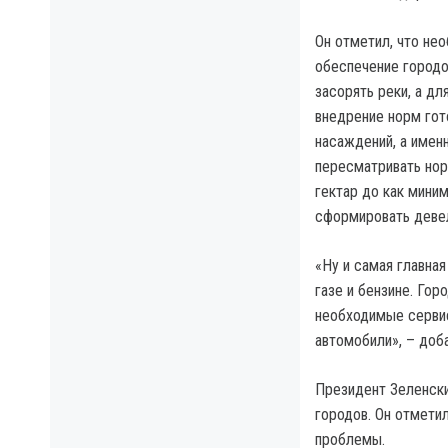
Он отметил, что не
обеспечение городо
засорять реки, а дл
внедрение норм гот
насаждений, а именн
пересматривать нор
гектар до как мини
сформировать деве
«Ну и самая главна
газе и бензине. Го
необходимые сервис
автомобили», – доба
Президент Зеленски
городов. Он отмети
проблемы.