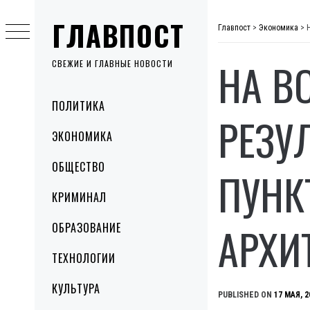
Skip
ГЛАВПОСТ
to
Главпост
>
Экономика
>
content
НА В
СВЕЖИЕ И ГЛАВНЫЕ НОВОСТИ
Primary
ПОЛИТИКА
Menu
РЕЗУ
ЭКОНОМИКА
ОБЩЕСТВО
ПУНК
КРИМИНАЛ
АРХИ
ОБРАЗОВАНИЕ
ТЕХНОЛОГИИ
КУЛЬТУРА
PUBLISHED ON
17 МАЯ, 2