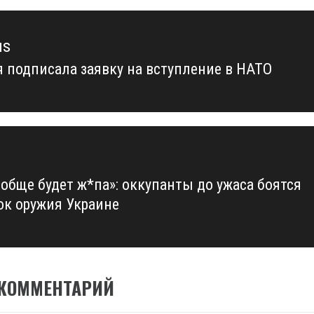
us
 подписала заявку на вступление в НАТО
us
ообще будет ж*па»: оккупанты до ужаса боятся
ок оружия Украине
 КОММЕНТАРИЙ