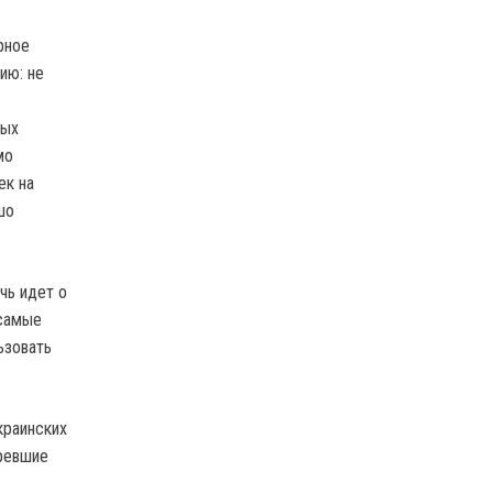
рное
ию: не
ных
мо
ек на
шо
чь идет о
 самые
ьзовать
краинских
аревшие