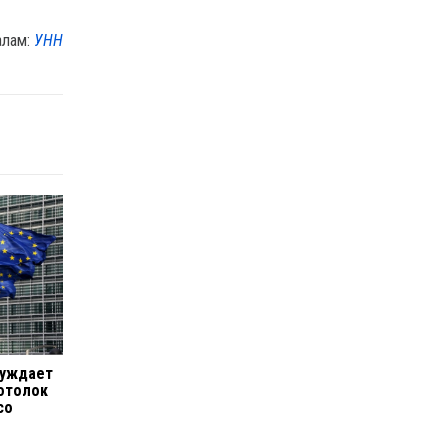
алам:
УНН
суждает
отолок
co