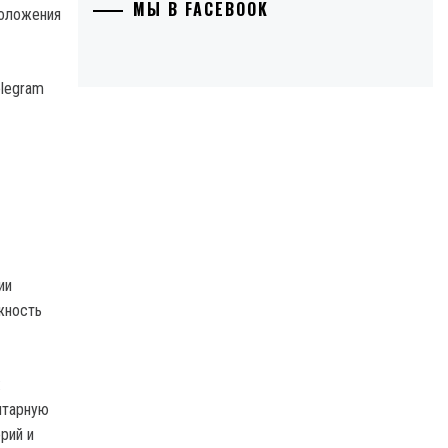
МЫ В FACEBOOK
elegram
ии
жность
:
итарную
рий и