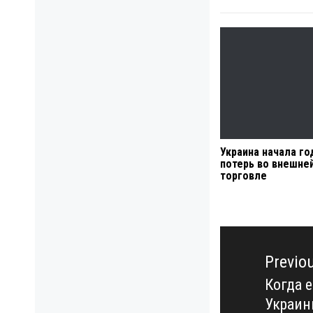
Украина начала го
потерь во внешне
торговле
Навигация
по
Previo
записям
Когда 
Previo
Украин