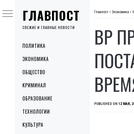
Skip
ГЛАВПОСТ
to
Главпост
>
Экономика
>
content
ВР П
СВЕЖИЕ И ГЛАВНЫЕ НОВОСТИ
Primary
ПОЛИТИКА
Menu
ПОСТ
ЭКОНОМИКА
ОБЩЕСТВО
ВРЕМ
КРИМИНАЛ
ОБРАЗОВАНИЕ
PUBLISHED ON
12 МАЯ, 2
ТЕХНОЛОГИИ
КУЛЬТУРА