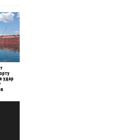
ит
орту
а удар
у
ов