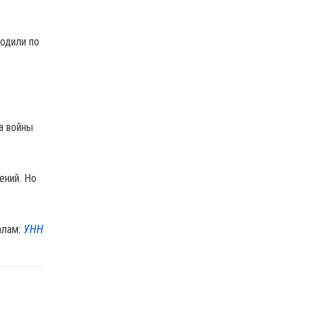
водили по
а войны
ений. Но
алам:
УНН