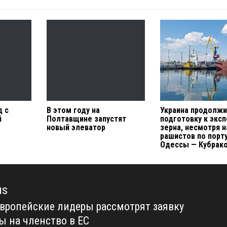
д с
В этом году на
Украина продолж
й
Полтавщине запустят
подготовку к эксп
новый элеватор
зерна, несмотря н
рашистов по порт
Одессы — Кубрак
us
европейские лидеры рассмотрят заявку
us
ы на членство в ЕС