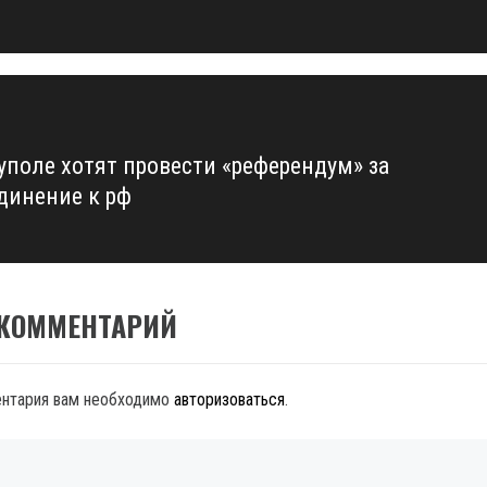
уполе хотят провести «референдум» за
динение к рф
 КОММЕНТАРИЙ
ентария вам необходимо
авторизоваться
.