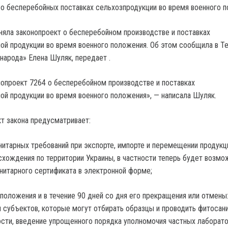
няла законопроект о бесперебойном производстве и поставках
ой продукции во время военного положения. Об этом сообщила в T
 народа» Елена Шуляк, передает .
нопроект 7264 о бесперебойном производстве и поставках
ой продукции во время военного положения», — написала Шуляк.
кт закона предусматривает:
нитарных требований при экспорте, импорте и перемещении продукц
схождения по территории Украины, в частности теперь будет возмо
итарного сертификата в электронной форме;
 положения и в течение 90 дней со дня его прекращения или отмены
 субъектов, которые могут отбирать образцы и проводить фитосан
ности, введение упрощенного порядка уполномочия частных лаборато