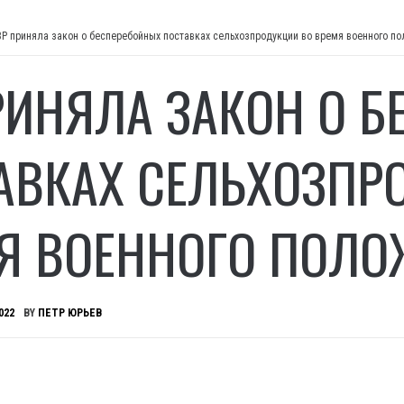
ВР приняла закон о бесперебойных поставках сельхозпродукции во время военного п
РИНЯЛА ЗАКОН О 
АВКАХ СЕЛЬХОЗПР
Я ВОЕННОГО ПОЛО
022
BY
ПЕТР ЮРЬЕВ