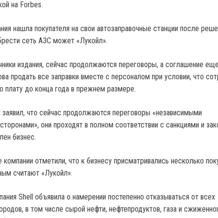
ой на Forbes.
ания нашла покупателя на свои автозаправочные станции после реше
брести сеть АЗС может «Лукойл».
ники издания, сейчас продолжаются переговоры, а соглашение еще
това продать все заправки вместе с персоналом при условии, что со
ю плату до конца года в прежнем размере.
l заявил, что сейчас продолжаются переговоры «независимыми
сторонами», они проходят в полном соответствии с санкциями и за
лен бизнес.
 компании отметили, что к бизнесу присматривались несколько пок
ным считают «Лукойл».
пания Shell объявила о намерении постепенно отказываться от всех
ородов, в том числе сырой нефти, нефтепродуктов, газа и сжиженно