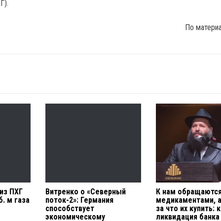
Г).
По матери
из ПХГ
Витренко о «Северный
К нам обращаются
б. м газа
поток-2»: Германия
медикаментами, а
способствует
за что их купить: 
экономическому
ликвидация банка