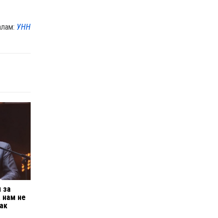
алам:
УНН
 за
 нам не
как