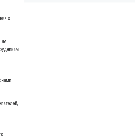
ния о
 не
трудникам
конами
упателей,
го