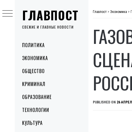
Skip
ГЛАВПОСТ
to
Главпост
>
Экономика
>
content
ГАЗО
СВЕЖИЕ И ГЛАВНЫЕ НОВОСТИ
Primary
ПОЛИТИКА
Menu
СЦЕН
ЭКОНОМИКА
ОБЩЕСТВО
РОСС
КРИМИНАЛ
ОБРАЗОВАНИЕ
PUBLISHED ON
26 АПРЕЛ
ТЕХНОЛОГИИ
КУЛЬТУРА