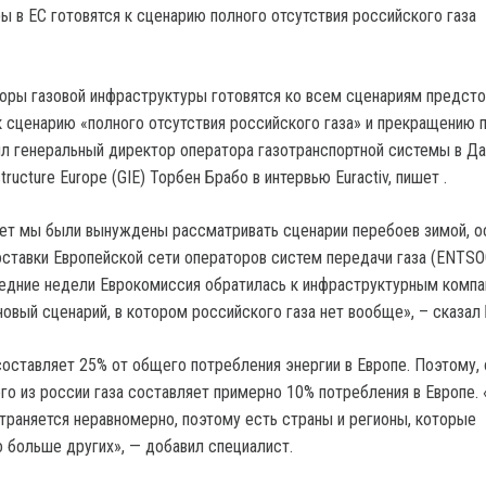
оры газовой инфраструктуры готовятся ко всем сценариям предст
 к сценарию «полного отсутствия российского газа» и прекращению 
ил генеральный директор оператора газотранспортной системы в Да
tructure Europe (GIE) Торбен Брабо в интервью Euractiv, пишет .
лет мы были вынуждены рассматривать сценарии перебоев зимой, о
оставки Европейской сети операторов систем передачи газа (ENTSOG
ледние недели Еврокомиссия обратилась к инфраструктурным компа
овый сценарий, в котором российского газа нет вообще», – сказал 
 составляет 25% от общего потребления энергии в Европе. Поэтому,
го из россии газа составляет примерно 10% потребления в Европе. 
страняется неравномерно, поэтому есть страны и регионы, которые
 больше других», — добавил специалист.