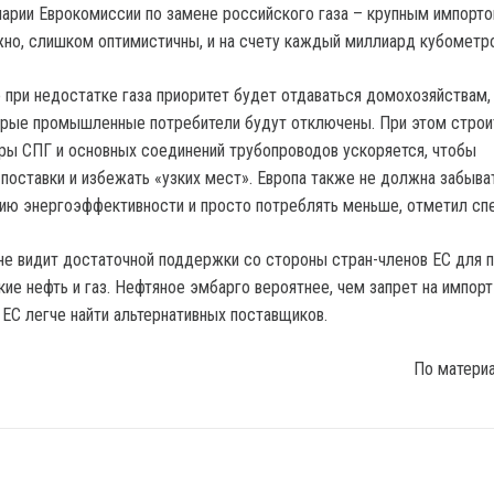
енарии Еврокомиссии по замене российского газа – крупным импорт
но, слишком оптимистичны, и на счету каждый миллиард кубометро
о при недостатке газа приоритет будет отдаваться домохозяйствам,
орые промышленные потребители будут отключены. При этом строи
ры СПГ и основных соединений трубопроводов ускоряется, чтобы
поставки и избежать «узких мест». Европа также не должна забыва
ию энергоэффективности и просто потреблять меньше, отметил спе
не видит достаточной поддержки со стороны стран-членов ЕС для 
ие нефть и газ. Нефтяное эмбарго вероятнее, чем запрет на импорт 
 ЕС легче найти альтернативных поставщиков.
По матери