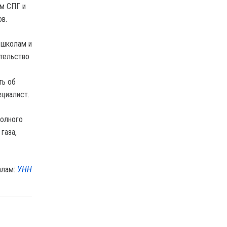
ом СПГ и
в.
 школам и
тельство
ть об
циалист.
полного
газа,
алам:
УНН