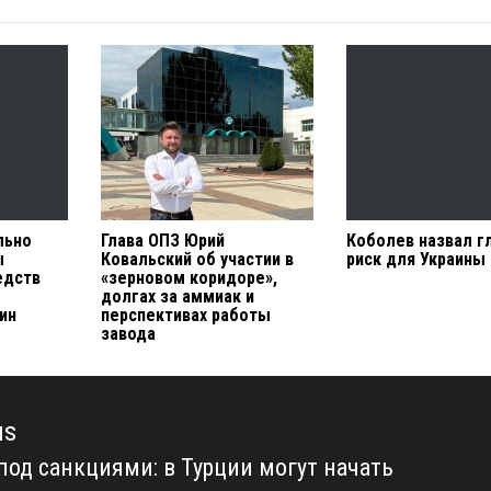
льно
Глава ОПЗ Юрий
Коболев назвал г
ы
Ковальский об участии в
риск для Украины
едств
«зерновом коридоре»,
долгах за аммиак и
ин
перспективах работы
завода
us
под санкциями: в Турции могут начать
us