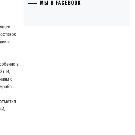
МЫ В FACEBOOK
оящей
поставок
нии и
собенно в
). И,
ниям с
Брабо.
 отметил
«И,