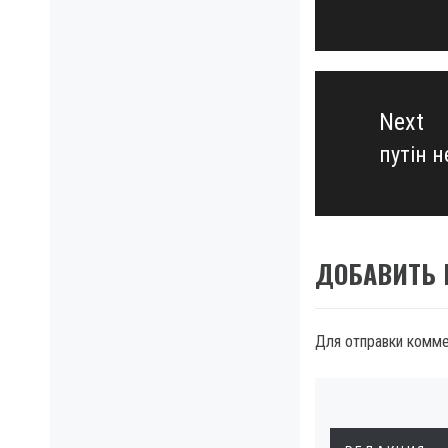
post:
Next
путін н
Next
post:
ДОБАВИТЬ
Для отправки комм