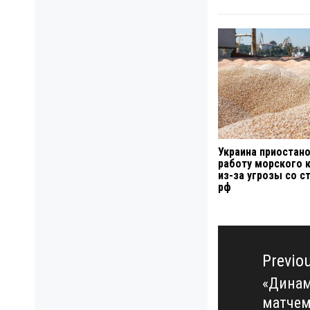
Украина приостан
работу морского 
из-за угрозы со 
рф
Навигация
по
Previo
записям
«Динам
Previo
матчем