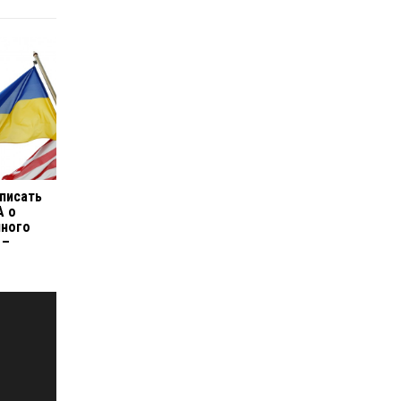
дписать
А о
нного
 –