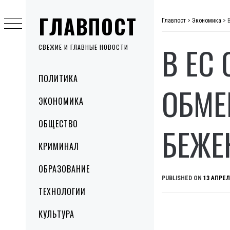
Skip
ГЛАВПОСТ
to
Главпост
>
Экономика
>
content
В ЕС
СВЕЖИЕ И ГЛАВНЫЕ НОВОСТИ
Primary
ПОЛИТИКА
Menu
ОБМЕ
ЭКОНОМИКА
ОБЩЕСТВО
БЕЖЕ
КРИМИНАЛ
ОБРАЗОВАНИЕ
PUBLISHED ON
13 АПРЕЛ
ТЕХНОЛОГИИ
КУЛЬТУРА