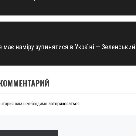
е має наміру зупинятися в Україні — Зеленський
 КОММЕНТАРИЙ
ентария вам необходимо
авторизоваться
.