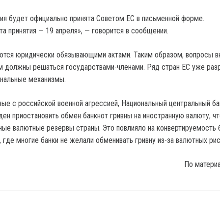
я будет официально принята Советом ЕС в письменной форме.
а принятия — 19 апреля», — говорится в сообщении.
ются юридически обязывающими актами. Таким образом, вопросы в
м должны решаться государствами-членами. Ряд стран ЕС уже раз
ональные механизмы.
нные с российской военной агрессией, Национальный центральный ба
ен приостановить обмен банкнот гривны на иностранную валюту, ч
ные валютные резервы страны. Это повлияло на конвертируемость 
, где многие банки не желали обменивать гривну из-за валютных рис
По матери