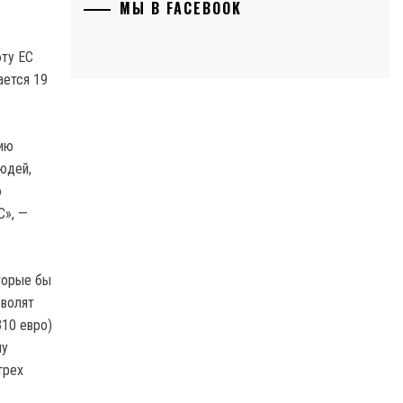
МЫ В FACEBOOK
юту ЕС
ается 19
цию
юдей,
ю
С», —
торые бы
зволят
310 евро)
му
трех