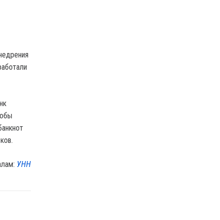
недрения
работали
нк
тобы
банкнот
ков.
алам:
УНН