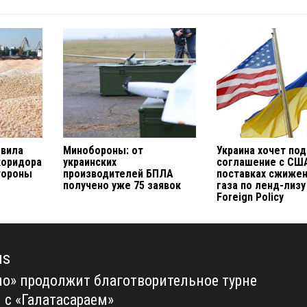
овила
Минобороны: от
Украина хочет по
коридора
украинских
соглашение с СШ
стороны
производителей БПЛА
поставках сжиже
получено уже 75 заявок
газа по ленд-лизу
Foreign Policy
us
о» продолжит благотворительное турне
us
 с «Галатасараем»