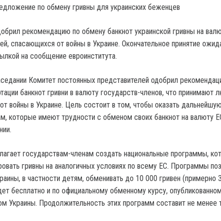
обрил рекомендацию по обмену банкнот украинской гривны на вал
й, спасающихся от войны в Украине. Окончательное принятие ожид
сылкой на сообщение евроинститута.
аседании Комитет постоянных представителей одобрил рекоменда
тации банкнот гривни в валюту государств-членов, что принимают л
от войны в Украине. Цель состоит в том, чтобы оказать дальнейшу
, которые имеют трудности с обменом своих банкнот на валюту Е
нии.
лагает государствам-членам создать национальные программы, ко
ровать гривны на аналогичных условиях по всему ЕС. Программы по
раины, в частности детям, обменивать до 10 000 гривен (примерно 
удет бесплатно и по официальному обменному курсу, опубликованно
м Украины. Продолжительность этих программ составит не менее 