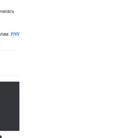
ачалась
алам:
УНН
в