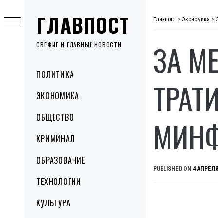
Skip
ГЛАВПОСТ
to
Главпост
>
Экономика
>
content
ЗА М
СВЕЖИЕ И ГЛАВНЫЕ НОВОСТИ
Primary
ПОЛИТИКА
Menu
ТРАТ
ЭКОНОМИКА
ОБЩЕСТВО
МИН
КРИМИНАЛ
ОБРАЗОВАНИЕ
PUBLISHED ON
4 АПРЕЛЯ
ТЕХНОЛОГИИ
КУЛЬТУРА