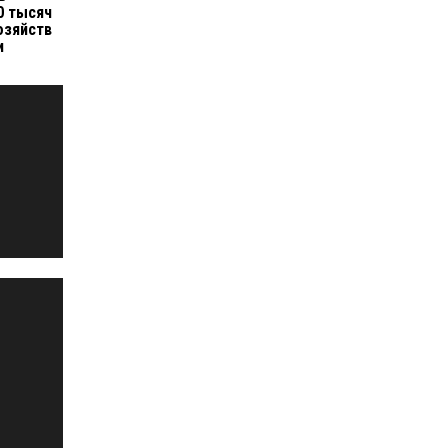
0 тысяч
озяйств
и