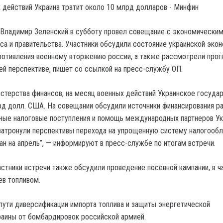
Владимир Зеленский в субботу провел совещание с экономически
са и правительства. Участники обсудили состояние украинской экон
отивления военному вторжению россии, а также рассмотрели прог
ей перспективе, пишет со ссылкой на пресс-службу ОП.
стерства финансов, на месяц военных действий Украинское госуда
рд долл. США. На совещании обсудили источники финансирования ра
ные налоговые поступления и помощь международных партнеров Ук
затронули перспективы перехода на упрощенную систему налогооб
ан на апрель”, — информируют в пресс-службе по итогам встречи.
астники встречи также обсудили проведение посевной кампании, в ч
ев топливом.
ути диверсификации импорта топлива и защиты энергетической
аины от бомбардировок российской армией.