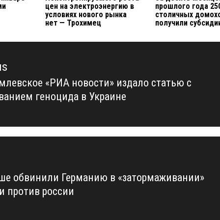
ми
цен на электроэнергию в
прошлого года 25
условиях нового рынка
столичных домох
нет — Трохимец
получили субсиди
us
млевское «РИА новости» издало статью с
us
ванием геноцида в Украине
ше обвинили Германию в «затормаживании»
и против россии