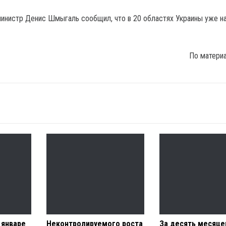
инистр Денис Шмыгаль сообщил, что в 20 областях Украины уже н
По матери
 январе
Неконтролируемого роста
За десять месяце