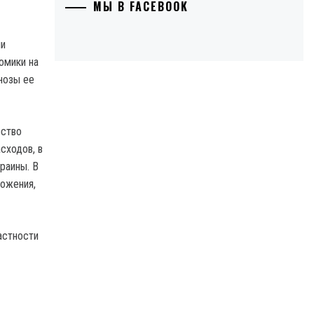
МЫ В FACEBOOK
ми
омики на
нозы ее
рство
сходов, в
раины. В
ложения,
астности