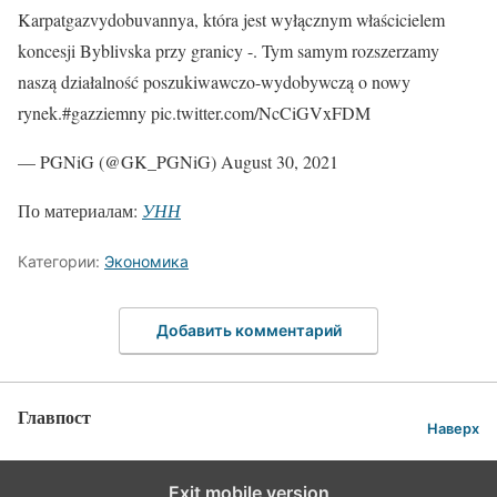
Karpatgazvydobuvannya, która jest wyłącznym właścicielem
koncesji Byblivska przy granicy -. Tym samym rozszerzamy
naszą działalność poszukiwawczo-wydobywczą o nowy
rynek.#gazziemny pic.twitter.com/NcCiGVxFDM
— PGNiG (@GK_PGNiG) August 30, 2021
По материалам:
УНН
Категории:
Экономика
Добавить комментарий
Главпост
Наверх
Exit mobile version