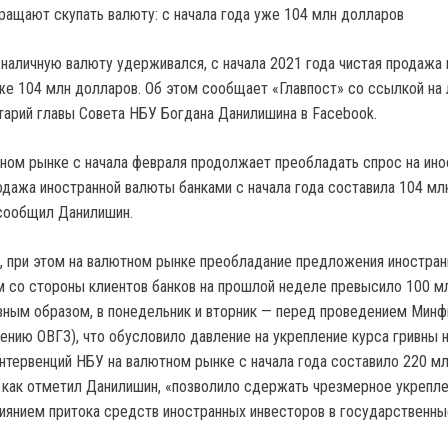
 наличную валюту удерживался, с начала 2021 года чистая продажа
же 104 млн долларов. Об этом сообщает «Главпост» со ссылкой на
арий главы Совета НБУ Богдана Данилишина в Facebook.
ном рынке с начала февраля продолжает преобладать спрос на ин
одажа иностранной валюты банками с начала года составила 104 мл
сообщил Данилишин.
, при этом на валютном рынке преобладание предложения иностран
 со стороны клиентов банков на прошлой неделе превысило 100 м
ным образом, в понедельник и вторник — перед проведением Мин
ению ОВГЗ), что обусловило давление на укрепление курса гривны 
нтервенций НБУ на валютном рынке с начала года составило 220 м
 как отметил Данилишин, «позволило сдержать чрезмерное укрепл
лиянием притока средств иностранных инвесторов в государственн