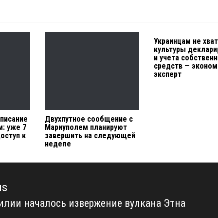
Украинцам не хва
культуры деклари
и учета собствен
средств — эконом
эксперт
писание
Двухпутное сообщение с
: уже 7
Мариуполем планируют
оступ к
завершить на следующей
неделе
us
илии началось извержение вулкана Этна
us