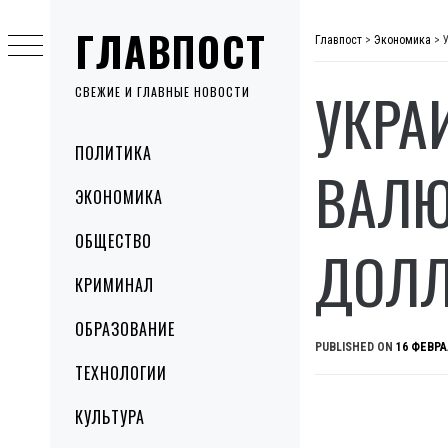
Skip
ГЛАВПОСТ
to
Главпост
>
Экономика
>
content
УКРА
СВЕЖИЕ И ГЛАВНЫЕ НОВОСТИ
Primary
ПОЛИТИКА
Menu
ВАЛЮ
ЭКОНОМИКА
ОБЩЕСТВО
ДОЛЛ
КРИМИНАЛ
ОБРАЗОВАНИЕ
PUBLISHED ON
16 ФЕВРА
ТЕХНОЛОГИИ
КУЛЬТУРА