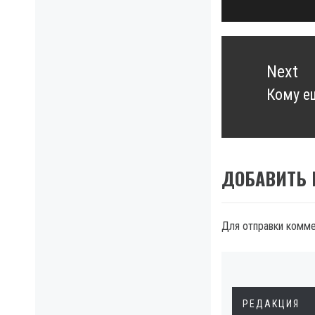
post:
Next
Кому е
Next
post:
ДОБАВИТЬ
Для отправки комм
РЕДАКЦИЯ