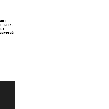
тает
рования
ных
ический