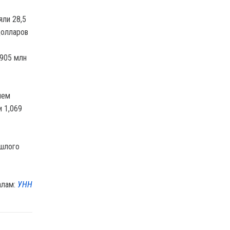
яли 28,5
долларов
 905 млн
чем
и 1,069
ошлого
алам:
УНН