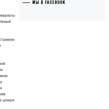
МЫ В FACEBOOK
 инвалюты
 личный
остранную
н
ной
лн
фином
на
лн
ение
ые ценные