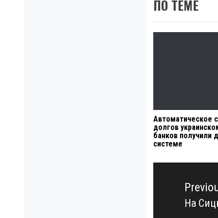
ПО ТЕМЕ
Автоматическое с
долгов украинском
банков получили д
системе
Навигация
по
Previo
записям
На Сиц
Previo