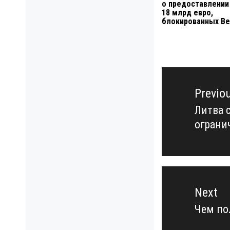
о предоставлении
18 млрд евро,
блокированных Ве
Навигация
по
Previo
записям
Литва 
Previo
ограни
post:
Next
Чем по
Next