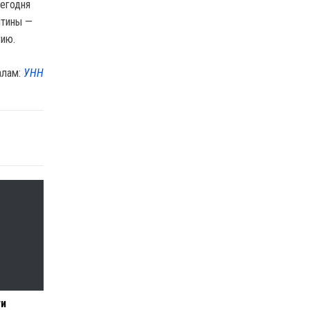
Сегодня
ятины —
гию.
алам:
УНН
ти