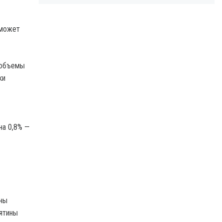
 может
 объемы
ки
на 0,8% —
ены
рятины