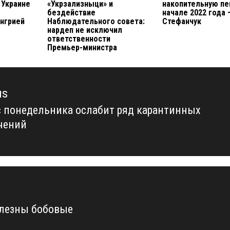
 Украине
«Укрзализныци» и
накопительную пе
бездействие
начале 2022 года 
нгрией
Наблюдательного совета:
Стефанчук
нардеп не исключил
ответственности
Премьер-министра
us
с понедельника ослабит ряд карантинных
us
чений
лезны бобовые