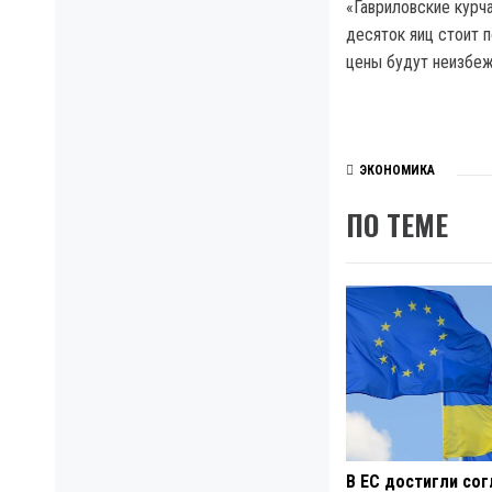
«Гавриловские курча
десяток яиц стоит 
цены будут неизбеж
ЭКОНОМИКА
ПО ТЕМЕ
В ЕС достигли со