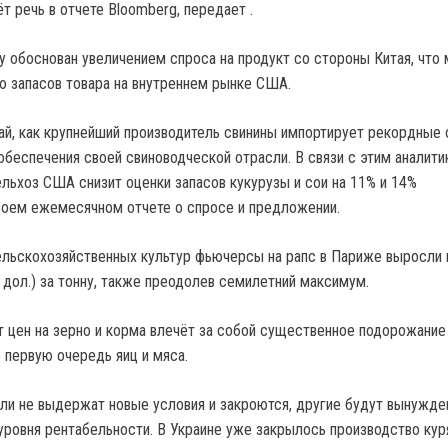
т речь в отчете Bloomberg, передает .
зу обоснован увеличением спроса на продукт со стороны Китая, что
ю запасов товара на внутреннем рынке США.
тай, как крупнейший производитель свинины импортирует рекордные
обеспечения своей свиноводческой отрасли. В связи с этим аналити
льхоз США снизит оценки запасов кукурузы и сои на 11% и 14%
воем ежемесячном отчете о спросе и предложении.
ельскохозяйственных культур фьючерсы на рапс в Париже выросли 
 дол.) за тонну, также преодолев семилетний максимум.
 цен на зерно и корма влечёт за собой существенное подорожание
в первую очередь яиц и мяса.
ли не выдержат новые условия и закроются, другие будут вынужд
уровня рентабельности. В Украине уже закрылось производство ку