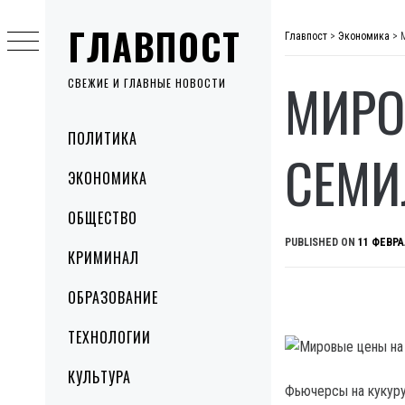
Skip
ГЛАВПОСТ
to
Главпост
>
Экономика
>
content
МИРО
СВЕЖИЕ И ГЛАВНЫЕ НОВОСТИ
Primary
ПОЛИТИКА
Menu
СЕМИ
ЭКОНОМИКА
ОБЩЕСТВО
PUBLISHED ON
11 ФЕВРА
КРИМИНАЛ
ОБРАЗОВАНИЕ
ТЕХНОЛОГИИ
КУЛЬТУРА
Фьючерсы на кукуру