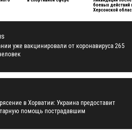
боевых действий 
Херсонской облас
us
ании уже вакцинировали от коронавируса 265
us
человек
рясение в Хорватии: Украина предоставит
тарную помощь пострадавшим