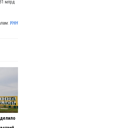
 31 млрд
алам:
УНН
ыделило
едствий