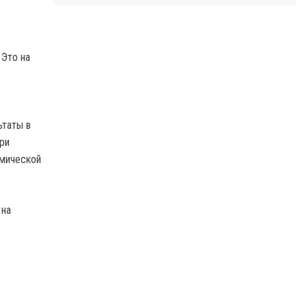
 Это на
ьтаты в
ри
имической
 на