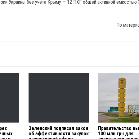
ории Украины без учета Крыму — 12 ПХГ общей активной емкостью
По матери
рех
Зеленский подписал закон
Правительство в
енных
об эффективности закупок
100 млн грн для
нного
в спортивной сфере
ликвидации посл