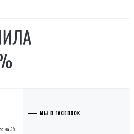
ЧИЛА
3%
МЫ В FACEBOOK
то на 3%