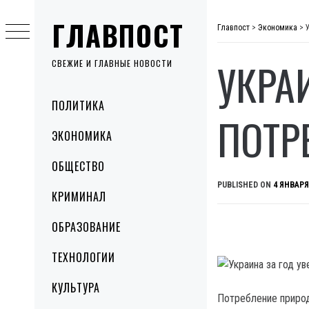
Skip
ГЛАВПОСТ
to
Главпост
>
Экономика
>
content
УКРА
СВЕЖИЕ И ГЛАВНЫЕ НОВОСТИ
Primary
ПОЛИТИКА
Menu
ПОТР
ЭКОНОМИКА
ОБЩЕСТВО
PUBLISHED ON
4 ЯНВАРЯ
КРИМИНАЛ
ОБРАЗОВАНИЕ
ТЕХНОЛОГИИ
КУЛЬТУРА
Потребление природ