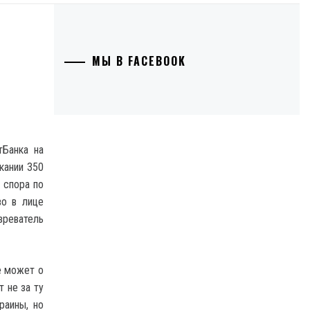
МЫ В FACEBOOK
тБанка на
кании 350
 спора по
во в лице
зреватель
е может о
 не за ту
раины, но