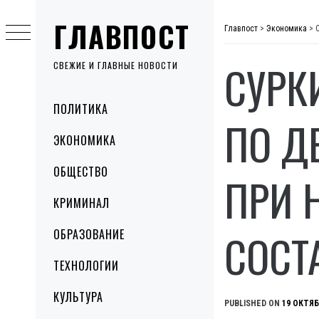
Skip
ГЛАВПОСТ
to
Главпост
>
Экономика
>
content
СУРК
СВЕЖИЕ И ГЛАВНЫЕ НОВОСТИ
Primary
ПОЛИТИКА
Menu
ПО Д
ЭКОНОМИКА
ОБЩЕСТВО
ПРИ 
КРИМИНАЛ
СОСТ
ОБРАЗОВАНИЕ
ТЕХНОЛОГИИ
КУЛЬТУРА
PUBLISHED ON
19 ОКТЯБ