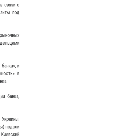
в связи с
озиты под
 рыночных
дельцами
банка», и
нность» в
нка.
ии банка,
 Украины.
ы) подали
 Киевский