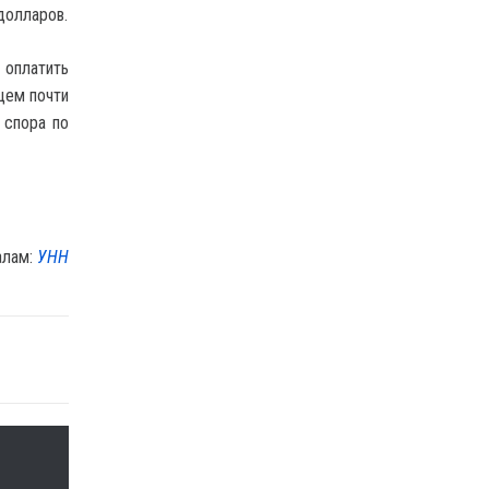
долларов.
 оплатить
щем почти
 спора по
алам:
УНН