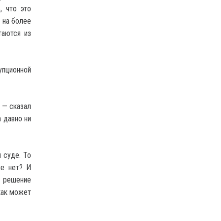
, что это
 на более
таются из
пционной
 — сказал
 давно ни
 суде. То
не нет? И
 решение
как может