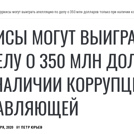
Суркисы могут выиграть апелляцию по делу о 350 млн долларов только при наличии 
ИСЫ МОГУТ ВЫИГР
ЕЛУ О 350 МЛН ДО
НАЛИЧИИ КОРРУП
АВЛЯЮЩЕЙ
РЯ, 2020
BY
ПЕТР ЮРЬЕВ