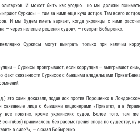
 олигархов. И может быть как угодно… но мы должны понимать
выиграют Суркисы — там за ними еще куча истцов. Там всего истцов
ов. И мы будем иметь вариант, когда украинцы с ними рассчи
на — через нелепые решения судов», — говорит Бобыренко.
пелляцию Суркисы могут выиграть только при наличии корру
рупции — Суркисы проигрывают, если коррупция — выигрывают они»,
что факт связанности Суркисов с бывшими владельцами ПриватБанка
сомнений.
д.) это сами доказали, подав иск против Порошенко в Лондонском
и связанные лица с бывшими акционерами «Привата», а в Украи
у все понятно, кроме украинских судов. Более того, там же
 сентября) принималось без рассмотрения спора по существу, ну 
авить в силе?», — сказал Бобыренко.