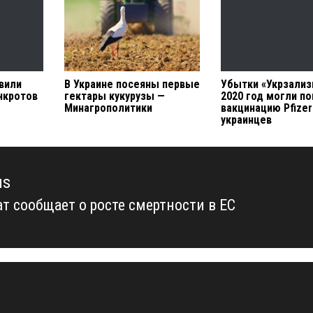
вили
В Украине посеяны первые
Убытки «Укрзализ
нкротов
гектары кукурузы —
2020 год могли п
Минагрополитики
вакцинацию Pfizer
украинцев
us
ат сообщает о росте смертности в ЕС
us