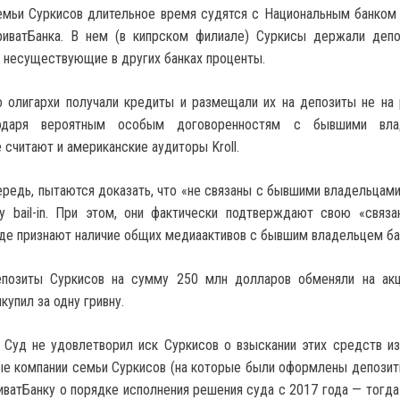
емьи Суркисов длительное время судятся с Национальным банком 
риватБанка. В нем (в кипрском филиале) Суркисы держали деп
 несуществующие в других банках проценты.
о олигархи получали кредиты и размещали их на депозиты не на
годаря вероятным особым договоренностям с бывшими вла
 считают и американские аудиторы Kroll.
ередь, пытаются доказать, что «не связаны с бывшими владельцами 
у bail-in. При этом, они фактически подтверждают свою «связа
де признают наличие общих медиаактивов с бывшим владельцем ба
депозиты Суркисов на сумму 250 млн долларов обменяли на акц
упил за одну гривну.
 Суд не удовлетворил иск Суркисов о взыскании этих средств из
е компании семьи Суркисов (на которые были оформлены депозит
иватБанку о порядке исполнения решения суда с 2017 года — тогда