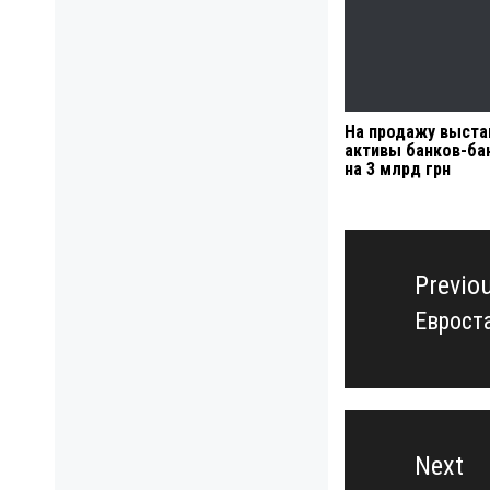
На продажу выста
активы банков-ба
на 3 млрд грн
Навигация
по
Previo
записям
Еврост
Previo
post:
Next