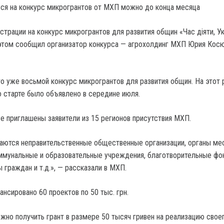
трации на конкурс микрогрантов для развития общин «Час діяти, Ук
том сообщил организатор конкурса — агрохолдинг МХП Юрия Косю
то уже восьмой конкурс микрогрантов для развития общин. На этот 
о старте было объявлено в середине июля.
се приглашены заявители из 15 регионов присутствия МХП.
аются неправительственные общественные организации, органы ме
ммунальные и образовательные учреждения, благотворительные фо
 граждан и т.д.», — рассказали в МХП.
нсировано 60 проектов по 50 тыс. грн.
ожно получить грант в размере 50 тысяч гривен на реализацию свое