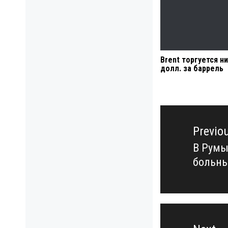
Brent торгуется н
долл. за баррель
Навигация
по
Previo
записям
В Румы
Previo
больны
post: