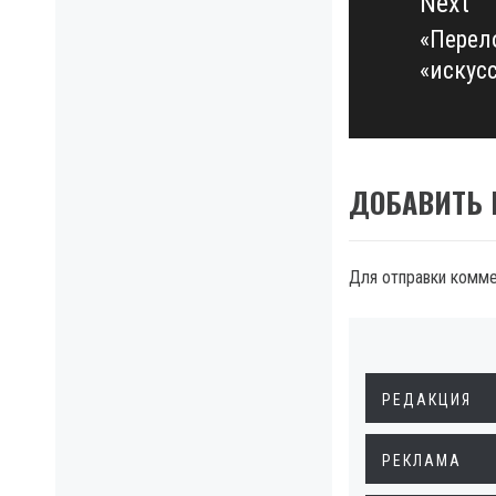
Next
«Перел
Next
«искус
post:
ДОБАВИТЬ
Для отправки комм
РЕДАКЦИЯ
РЕКЛАМА