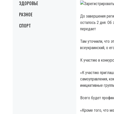
ЗДОРОВЬЕ
РАЗНОЕ
До завершения регис
осталось 2 дня.
Об э
СПОРТ
передает
Там уточнили, что э
всеукраинский, о ег
К участию в конкур
«К участию приглаш
самоуправления, ко
инициативные группы
Всего будет профина
«Кроме того, что м