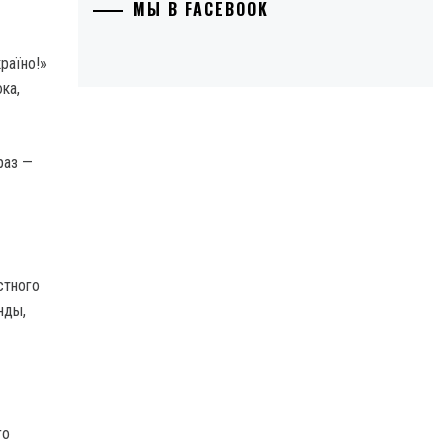
МЫ В FACEBOOK
раїно!»
ка,
раз —
стного
нды,
го