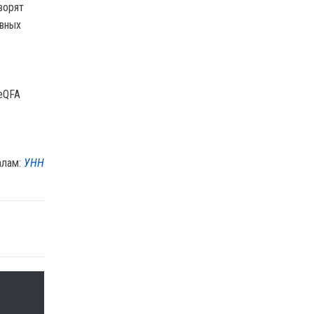
ворят
ивных
SeQFA
алам:
УНН