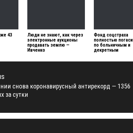
иже 43
Люди не знают, как через
Фонд соцстраха
электронные аукционы
полностью погаси
продавать землю —
по больничным и
Ивченко
декретным
us
нии снова коронавирусный антирекорд — 1356
us
х за сутки