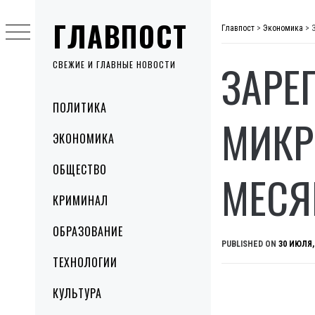
Skip
ГЛАВПОСТ
to
Главпост
>
Экономика
>
content
ЗАРЕ
СВЕЖИЕ И ГЛАВНЫЕ НОВОСТИ
Primary
ПОЛИТИКА
Menu
МИКР
ЭКОНОМИКА
ОБЩЕСТВО
МЕСЯ
КРИМИНАЛ
ОБРАЗОВАНИЕ
PUBLISHED ON
30 ИЮЛЯ,
ТЕХНОЛОГИИ
КУЛЬТУРА