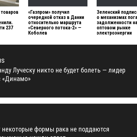
 товаров
«Газпром» получил
Зеленский подпис
очередной отказ в Дании
о механизмах пог
нили.
относительно маршрута
задолженности н
ти 237
«Северного потока-2» —
оптовом рынке
Коболев
электроэнергии
us
анду Луческу никто не будет болеть — лидер
us
с «Динамо»
 некоторые формы рака не поддаются