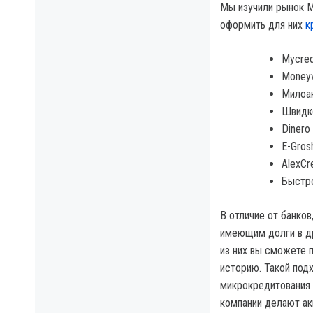
Мы изучили рынок М
оформить для них
к
Mycred
Money
Милоан
Швидко
Dinero
E-Grosh
AlexCre
Быстр
В отличие от банко
имеющим долги в др
из них вы сможете 
историю. Такой под
микрокредитования
компании делают ак