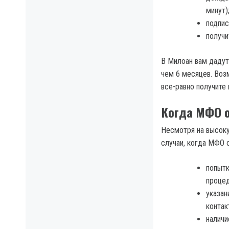
минут)
подпис
получи
В Милоан вам дадут
чем 6 месяцев. Возм
все-равно получите
Когда МФО о
Несмотря на высоку
случаи, когда МФО 
попытк
процед
указан
контак
наличи