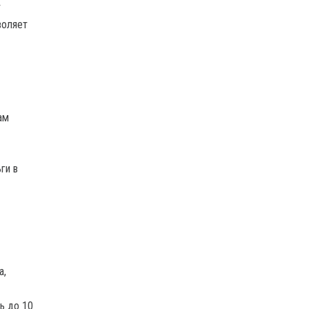
т
воляет
ам
ги в
а,
ь до 10