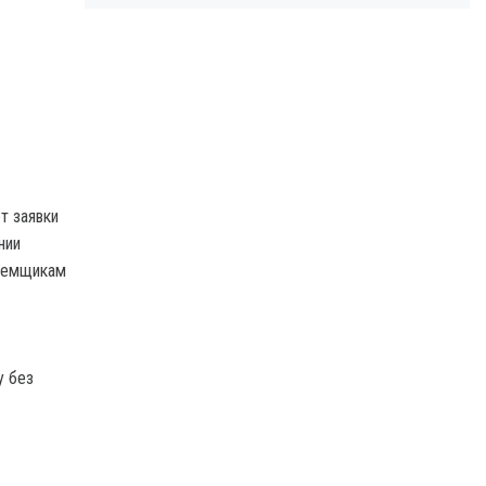
т заявки
нии
заемщикам
у без