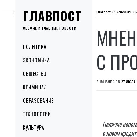
Skip
ГЛАВПОСТ
to
Главпост
>
Экономика
>
content
МНЕН
СВЕЖИЕ И ГЛАВНЫЕ НОВОСТИ
Primary
ПОЛИТИКА
Menu
С ПР
ЭКОНОМИКА
ОБЩЕСТВО
PUBLISHED ON
27 ИЮЛЯ,
КРИМИНАЛ
ОБРАЗОВАНИЕ
ТЕХНОЛОГИИ
Наличие непога
КУЛЬТУРА
в новом кредите