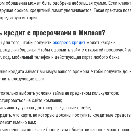
ом обращении может быть одобрена небольшая сумма. Если клиен
арушая сроков, кредитный лимит увеличивается. Такая практика поз
 кредитную историю.
ь кредит с просрочками в Милоан?
н для того, чтобы получить
экспресс кредит
может каждый
ражданин Украины. Чтобы оформить займ с открытой просрочкой в
т, код, мобильный телефон и действующая карта любого банка.
ия кредита займет минимум вашего времени. Чтобы получить день
твить следующие шаги:
оятельно выбрать условия займа на кредитном калькуляторе;
стрироваться на сайте компании;
ить анкету, указав достоверные данные о себе;
рдить, что карта, на которую должны поступить кредитные средств
лежит именно вам;
ься решения по заявке (процедура обработки запроса может занят