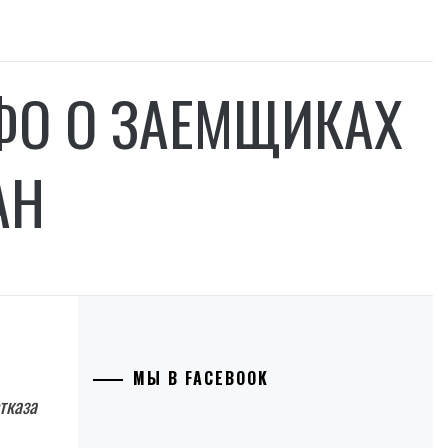
ФО О ЗАЕМЩИКАХ
АН
МЫ В FACEBOOK
тказа