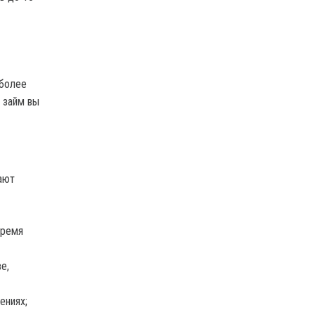
 более
 займ вы
ают
время
е,
ениях;