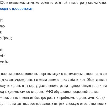
ФО и нашли компании, которые готовы пойти навстречу своим клие
редит с просрочками
:
it;
veo;
;
 Гроші;
i;
dit;
озайм.
в, все вышеперечисленные организации с пониманием относятся к з
угих финучреждениях и желающим от них избавиться. Обратившись
получить деньги на карту, даже несмотря на подпорченную кредитн
ход к должникам со стороны МФО обусловлен основной целью
 — помогать клиентам быстро решать проблемы с деньгами. Креди
цент не на финансовое прошлое, а на фактическую ответственность