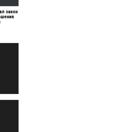
ал закон
ашения
а