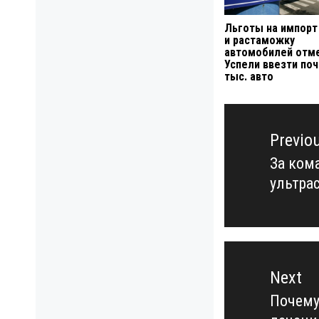
Льготы на импорт
и растаможку
автомобилей отме
Успели ввезти поч
тыс. авто
Навигация
по
Previo
записям
За ком
Previo
ультра
post:
Next
Почему
Next