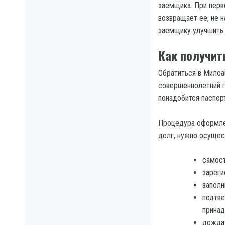
заемщика. При перв
возвращает ее, не н
заемщику улучшить
Как получит
Обратиться в Милоа
совершеннолетний г
понадобится паспор
Процедура оформлен
долг, нужно осущес
самост
зареги
заполн
подтве
принад
дождат