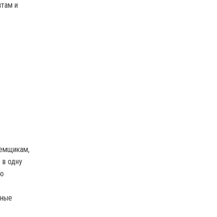
нтам и
аемщикам,
 в одну
ую
тные