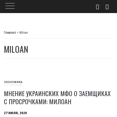
Skip
to
Главпост
>
Miloan
content
MILOAN
ЭКОНОМИКА
МНЕНИЕ УКРАИНСКИХ МФО О ЗАЕМЩИКАХ
С ПРОСРОЧКАМИ: МИЛОАН
27 ИЮЛЯ, 2020