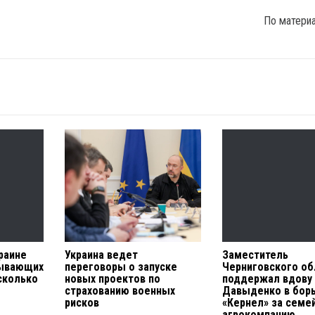
По матери
раине
Украина ведет
Заместитель
ывающих
переговоры о запуске
Черниговского об
сколько
новых проектов по
поддержал вдову
страхованию военных
Давыденко в борь
рисков
«Кернел» за семе
агрокомпанию