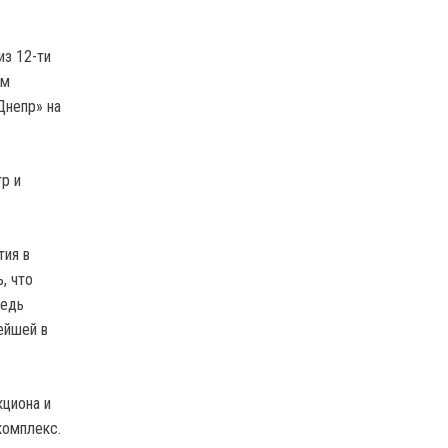
из 12-ти
ем
Днепр» на
р и
тия в
, что
ведь
ейшей в
циона и
комплекс.