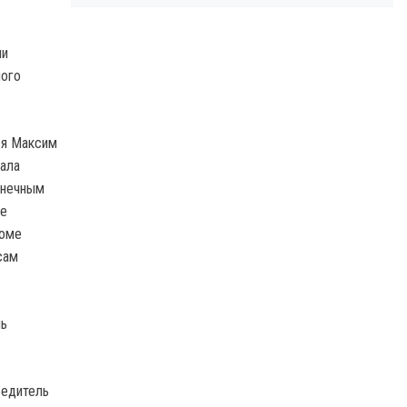
ии
мого
ся Максим
тала
онечным
же
роме
сам
ль
бедитель