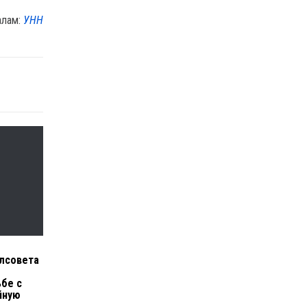
алам:
УНН
лсовета
бе с
йную