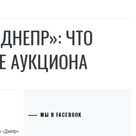
ДНЕПР»: ЧТО
Е АУКЦИОНА
МЫ В FACEBOOK
ы «Днепр»