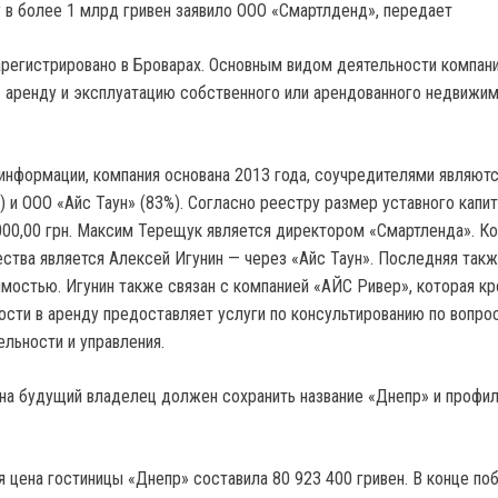
в более 1 млрд гривен заявило ООО «Смартлденд», передает
регистрировано в Броварах. Основным видом деятельности компан
в аренду и эксплуатацию собственного или арендованного недвижи
информации, компания основана 2013 года, соучредителями являют
) и ООО «Айс Таун» (83%). Согласно реестру размер уставного капи
000,00 грн. Максим Терещук является директором «Смартленда». К
тва является Алексей Игунин — через «Айс Таун». Последняя так
мостью. Игунин также связан с компанией «АЙС Ривер», которая к
сти в аренду предоставляет услуги по консультированию по вопро
льности и управления.
на будущий владелец должен сохранить название «Днепр» и профи
я цена гостиницы «Днепр» составила 80 923 400 гривен. В конце по