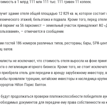
оимость в 1 млрд 111 млн 111 тыс. 111 гривен 11 копеек.
учит здание отеля общей площадью 12 829 кв. м, которое состоит 
технического этажей, бельэтажа и подвала. Кроме того, перед отел
й паркинг на 56 паркомест — земельный участок принадлежит АО «
пользования», — отмечается в сообщении.
ии гостей 186 номеров различных типов, рестораны, бары, SPA-цент
ц-залов.
иалисты не исключают, что стоимость отеля выросла на фоне приня
та о легализации игорного бизнеса. Кроме того, не стоит исключать
я приобрела отель для передачи в аренду зарубежному инвестору, 
якобы проявляли турецкие, китайские инвесторы и наследница крупн
курортов Hilton Пэрис Хилтон.
будут продолжаться проверки платежеспособности победителя аук
обходимых документов для передачи ему права собственности на 