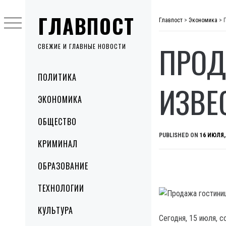
Skip
ГЛАВПОСТ
to
Главпост
>
Экономика
>
content
ПРОД
СВЕЖИЕ И ГЛАВНЫЕ НОВОСТИ
Primary
ПОЛИТИКА
Menu
ИЗВЕ
ЭКОНОМИКА
ОБЩЕСТВО
PUBLISHED ON
16 ИЮЛЯ,
КРИМИНАЛ
ОБРАЗОВАНИЕ
ТЕХНОЛОГИИ
КУЛЬТУРА
Сегодня, 15 июля, 