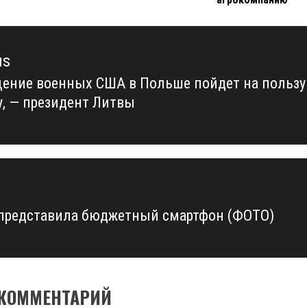
us
ение военных США в Польше пойдет на пользу
us
у, — президент Литвы
 представила бюджетный смартфон (ФОТО)
 КОММЕНТАРИЙ