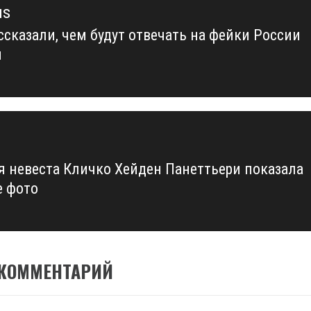
us
ссказали, чем будут отвечать на фейки России
us
я
 невеста Кличко Хейден Панеттьери показала
е фото
 КОММЕНТАРИЙ