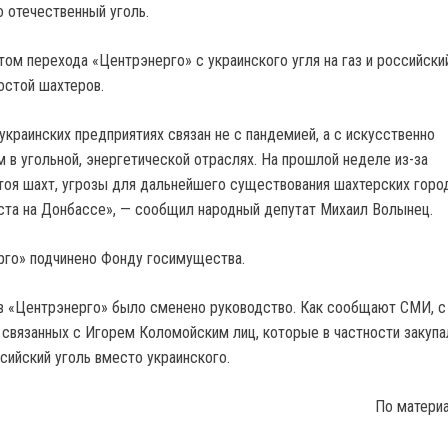
о отечественный уголь.
том перехода «Центрэнерго» с украинского угля на газ и российски
остой шахтеров.
украинских предприятиях связан не с пандемией, а с искусственно
 в угольной, энергетической отраслях. На прошлой неделе из-за
оя шахт, угрозы для дальнейшего существования шахтерских горо
ста на Донбассе», — сообщил народный депутат Михаил Волынец.
рго» подчинено Фонду госимущества.
в «Центрэнерго» было сменено руководство. Как сообщают СМИ, с
 связанных с Игорем Коломойским лиц, которые в частности закупа
сийский уголь вместо украинского.
По матери