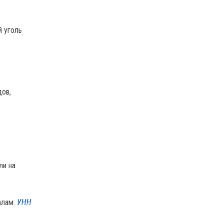
й уголь
дов,
ли на
алам:
УНН