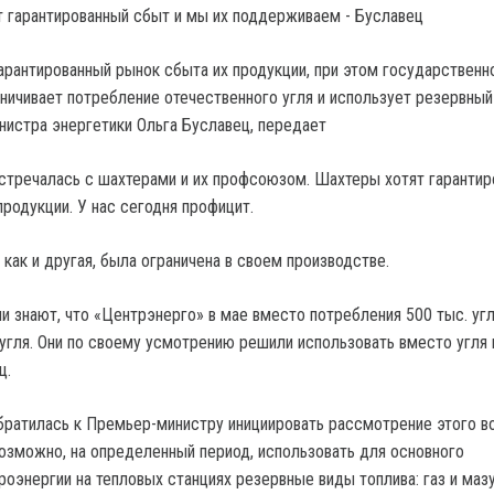
рантированный рынок сбыта их продукции, при этом государственн
ничивает потребление отечественного угля и использует резервный 
инистра энергетики Ольга Буславец, передает
встречалась с шахтерами и их профсоюзом. Шахтеры хотят гарантир
родукции. У нас сегодня профицит.
 как и другая, была ограничена в своем производстве.
и знают, что «Центрэнерго» в мае вместо потребления 500 тыс. уг
 угля. Они по своему усмотрению решили использовать вместо угля 
ц.
обратилась к Премьер-министру инициировать рассмотрение этого в
возможно, на определенный период, использовать для основного
оэнергии на тепловых станциях резервные виды топлива: газ и мазу