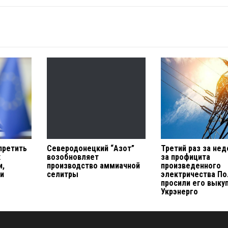
претить
Северодонецкий “Азот”
Третий раз за нед
х
возобновляет
за профицита
и,
производство аммиачной
произведенного
ии
селитры
электричества П
просили его выку
Укрэнерго