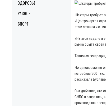
ЗДОРОВЬЕ
РАЗНОЕ
Шахтеры требуют га
«Центрэнерго» огра
СПОРТ
этом заявила и.о. м
«На этой неделе я 
рынка сбыта своей п
Тепловая генерация,
Но одновременно он
потребили 300 тыс.
рассказала Буславе
Она добавила, что 
СНБО и запретить, 
производства электр