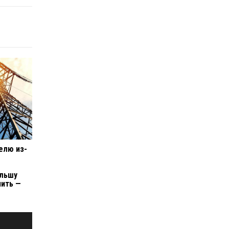
елю из-
ольшу
пить —