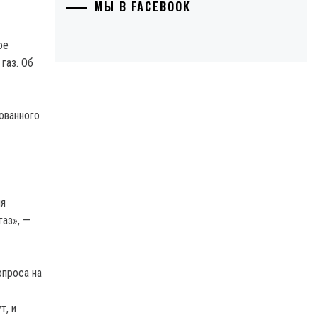
МЫ В FACEBOOK
ое
газ. Об
ованного
ля
газ», —
опроса на
т, и