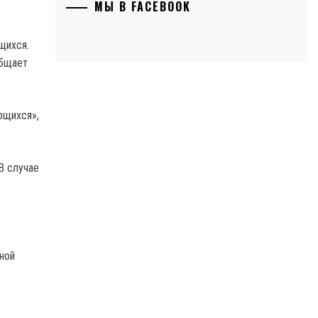
МЫ В FACEBOOK
щихся.
общает
ющихся»,
В случае
ной