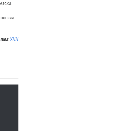
маски.
условии
алам:
УНН