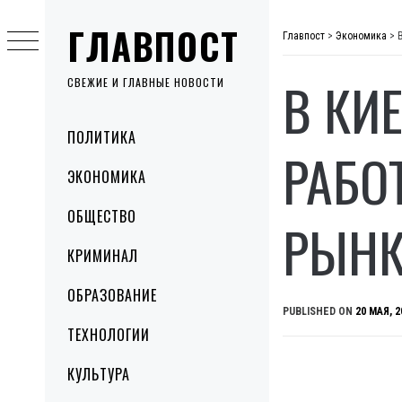
Skip
ГЛАВПОСТ
to
Главпост
>
Экономика
>
content
В КИ
СВЕЖИЕ И ГЛАВНЫЕ НОВОСТИ
Primary
ПОЛИТИКА
Menu
РАБО
ЭКОНОМИКА
ОБЩЕСТВО
РЫН
КРИМИНАЛ
ОБРАЗОВАНИЕ
PUBLISHED ON
20 МАЯ, 2
ТЕХНОЛОГИИ
КУЛЬТУРА