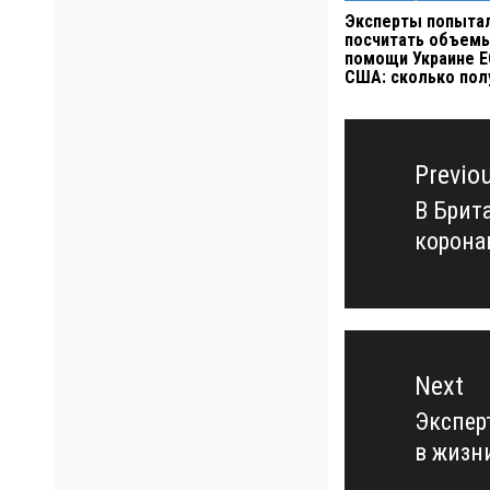
Эксперты попыта
посчитать объем
помощи Украине Е
США: сколько пол
Навигация
по
Previo
записям
В Брит
Previo
корона
post:
Next
Экспер
Next
в жизн
post: