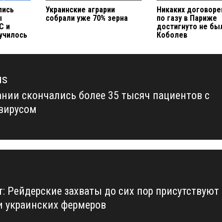
лись
Украинские аграрии
Никаких договоре
ы
собрали уже 70% зерна
по газу в Париже
С и
достигнуто не бы
училось
Коболев
us
ании скончались более 35 тысяч пациентов с
us
вирусом
т: Рейдерские захваты до сих пор присутствуют
и украинских фермеров