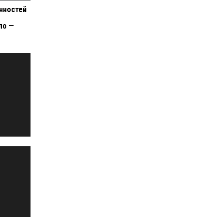
нностей
ло —