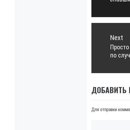
post:
Next
Просто
Next
по слу
post:
ДОБАВИТЬ
Для отправки комм