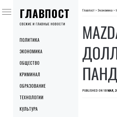
Skip
ГЛАВПОСТ
to
Главпост
>
Экономика
>
content
MAZD
СВЕЖИЕ И ГЛАВНЫЕ НОВОСТИ
Primary
ПОЛИТИКА
Menu
ДОЛЛ
ЭКОНОМИКА
ОБЩЕСТВО
ПАНД
КРИМИНАЛ
ОБРАЗОВАНИЕ
PUBLISHED ON
10 МАЯ, 2
ТЕХНОЛОГИИ
КУЛЬТУРА