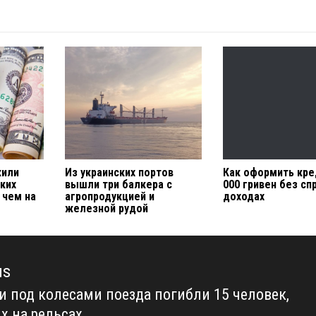
жили
Из украинских портов
Как оформить кре
ких
вышли три балкера с
000 гривен без сп
 чем на
агропродукцией и
доходах
железной рудой
us
и под колесами поезда погибли 15 человек,
us
х на рельсах