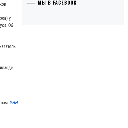
МЫ В FACEBOOK
ров) у
уса. Об
казатель
аиланде
.
алам:
УНН