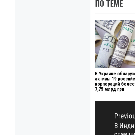
ПО ТЕМЕ
В Украине обнару
активы 19 российс
корпораций более
7,75 млрд грн
Навигация
по
Previo
записям
В Инди
Previo
спавши