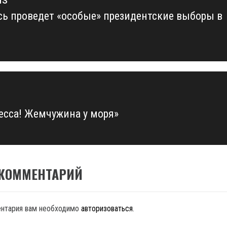
сь проведет «особые» президентские выборы в
us
десса! Жемчужина у моря»
 КОММЕНТАРИЙ
ентария вам необходимо
авторизоваться
.