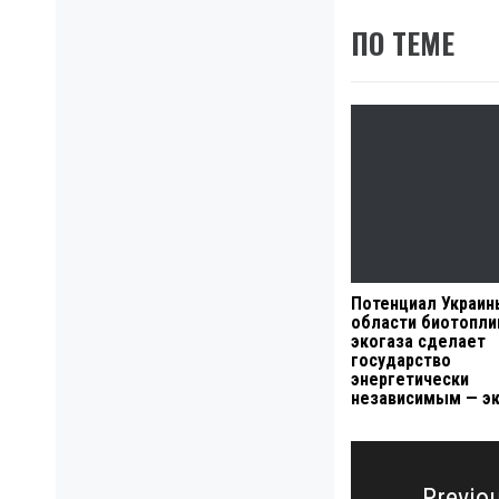
ПО ТЕМЕ
Потенциал Украин
области биотопли
экогаза сделает
государство
энергетически
независимым — э
Навигация
по
Previo