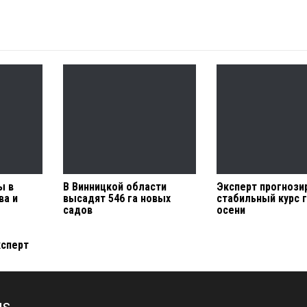
ы в
В Винницкой области
Эксперт прогнози
ва и
высадят 546 га новых
стабильный курс 
садов
осени
ксперт
us