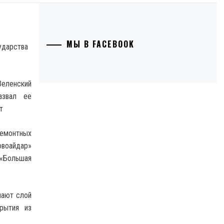
МЫ В FACEBOOK
еленский
азвал ее
т
ремонтных
воайдар»
 «Большая
лают слой
рытия из