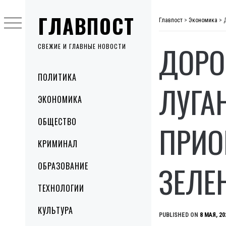
Skip
ГЛАВПОСТ
to
Главпост
>
Экономика
>
content
ДОРО
СВЕЖИЕ И ГЛАВНЫЕ НОВОСТИ
Primary
ПОЛИТИКА
Menu
ЛУГА
ЭКОНОМИКА
ОБЩЕСТВО
ПРИО
КРИМИНАЛ
ЗЕЛЕ
ОБРАЗОВАНИЕ
ТЕХНОЛОГИИ
КУЛЬТУРА
PUBLISHED ON
8 МАЯ, 20