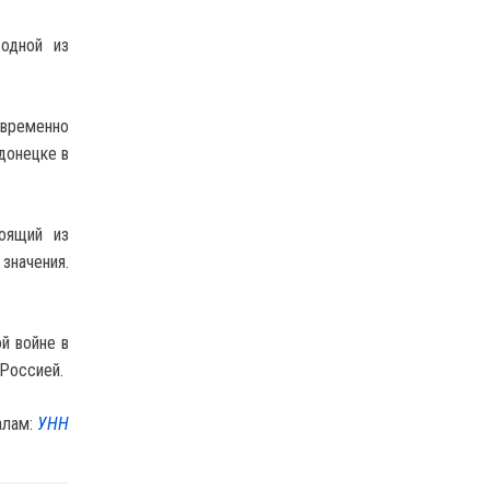
 одной из
временно
одонецке в
оящий из
значения.
й войне в
 Россией.
алам:
УНН