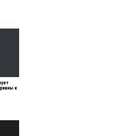
рует
гривны к