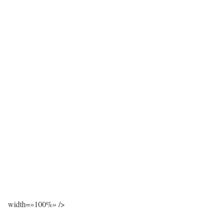
width=»100%» />