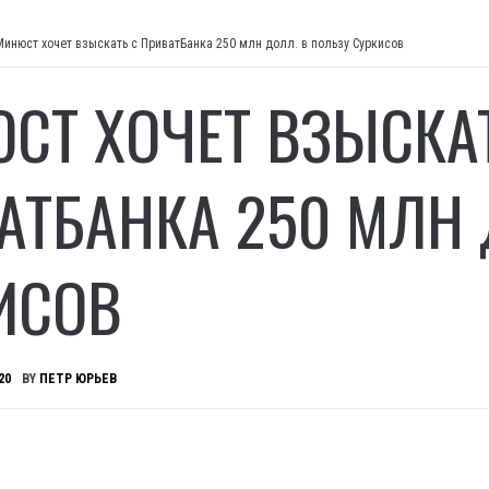
Минюст хочет взыскать с ПриватБанка 250 млн долл. в пользу Суркисов
СТ ХОЧЕТ ВЗЫСКА
АТБАНКА 250 МЛН 
ИСОВ
20
BY
ПЕТР ЮРЬЕВ