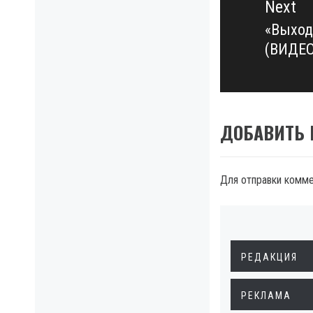
Next
«Выход
Next
(ВИДЕО
post:
ДОБАВИТЬ
Для отправки комм
РЕДАКЦИЯ
РЕКЛАМА