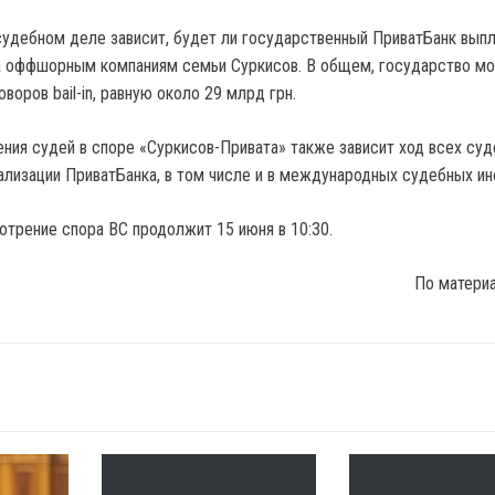
судебном деле зависит, будет ли государственный ПриватБанк выпл
 оффшорным компаниям семьи Суркисов. В общем, государство м
воров bail-in, равную около 29 млрд грн.
ения судей в споре «Суркисов-Привата» также зависит ход всех су
ализации ПриватБанка, в том числе и в международных судебных ин
отрение спора ВС продолжит 15 июня в 10:30.
По матери