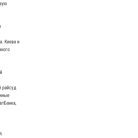
овую
е
. Киева и
нного
й
й райсуд
енные
атБанка,
n.