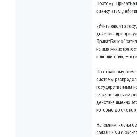
Поэтому, ПриватБан
оценку этим действ
«Учитывая, что го
действия при прину
ПриватБанк обратил
на имя министра юс
исполнителя», — от
По странному стече
системы распределе
государственным ис
за разъяснением ре
действия именно эт
которые до сих пор
Напомним, члены се
связанными с экс-вл