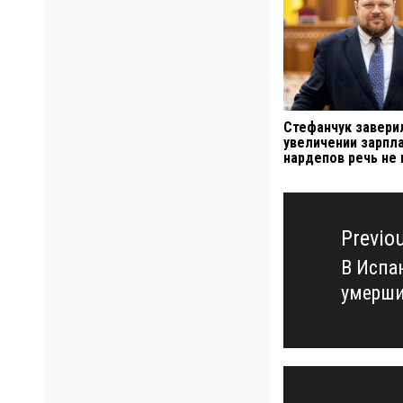
Стефанчук заверил
увеличении зарпл
нардепов речь не
Навигация
по
Previo
записям
В Испа
Previo
умерши
post: