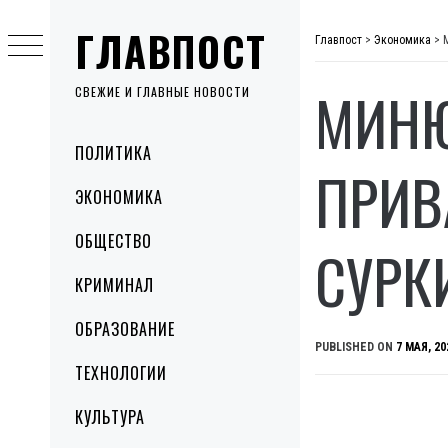
Skip
ГЛАВПОСТ
to
Главпост
>
Экономика
>
content
МИНЮ
СВЕЖИЕ И ГЛАВНЫЕ НОВОСТИ
Primary
ПОЛИТИКА
Menu
ПРИВ
ЭКОНОМИКА
ОБЩЕСТВО
СУРК
КРИМИНАЛ
ОБРАЗОВАНИЕ
PUBLISHED ON
7 МАЯ, 20
ТЕХНОЛОГИИ
КУЛЬТУРА