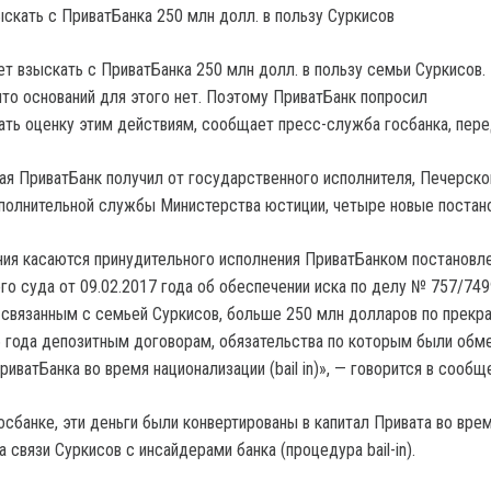
ет взыскать с ПриватБанка 250 млн долл. в пользу семьи Суркисов.
что оснований для этого нет. Поэтому ПриватБанк попросил
ать оценку этим действиям, сообщает пресс-служба госбанка, пер
мая ПриватБанк получил от государственного исполнителя, Печерско
полнительной службы Министерства юстиции, четыре новые постан
ия касаются принудительного исполнения ПриватБанком постановл
го суда от 09.02.2017 года об обеспечении иска по делу № 757/749
 связанным с семьей Суркисов, больше 250 млн долларов по прек
 года депозитным договорам, обязательства по которым были обм
иватБанка во время национализации (bail in)», — говорится в сообщ
осбанке, эти деньги были конвертированы в капитал Привата во вре
а связи Суркисов с инсайдерами банка (процедура bail-in).