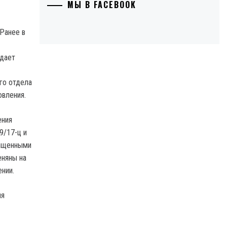
МЫ В FACEBOOK
Ранее в
едает
го отдела
овления.
ения
9/17-ц и
ращенными
еняны на
ении.
мя