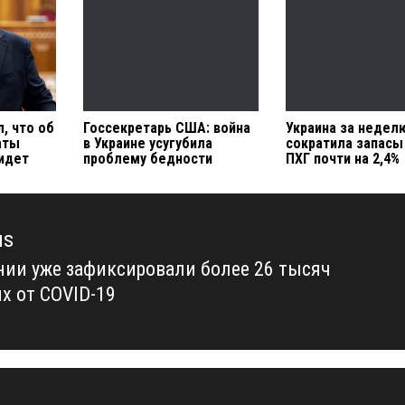
, что об
Госсекретарь США: война
Украина за недел
аты
в Украине усугубила
сократила запасы 
 идет
проблему бедности
ПХГ почти на 2,4%
us
нии уже зафиксировали более 26 тысяч
us
х от COVID-19