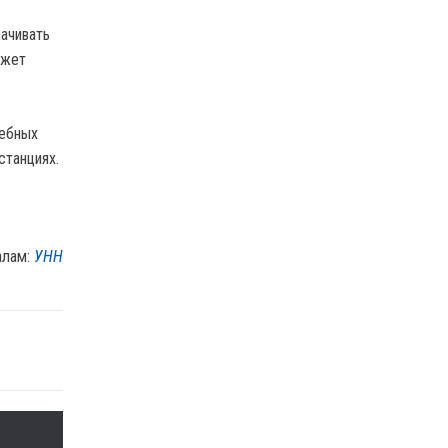
ачивать
ожет
дебных
станциях.
алам:
УНН