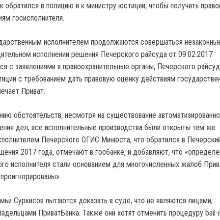
к обратился в полицию и к министру юстиции, чтобы получить прав
иям госисполнителя.
сударственным исполнителем продолжаются совершаться незаконны
дительном исполнении решения Печерского райсуда от 09.02.2017
ся с заявлениями в правоохранительные органы, Печерского райсуда
тиции с требованием дать правовую оценку действиям государстве
мечает Приват.
нию обстоятельств, несмотря на существование автоматизированно
ния дел, все исполнительные производства были открыты тем же
полнителем Печерского ОГИС Минюста, что обратился в Печерски
шения 2017 года, отмечают в госбанке, и добавляют, что «определ
ого исполнителя стали основанием для многочисленных жалоб Прив
 проигнорированы».
мьи Суркисов пытаются доказать в суде, что не являются лицами,
адельцами ПриватБанка. Также они хотят отменить процедуру bail-i