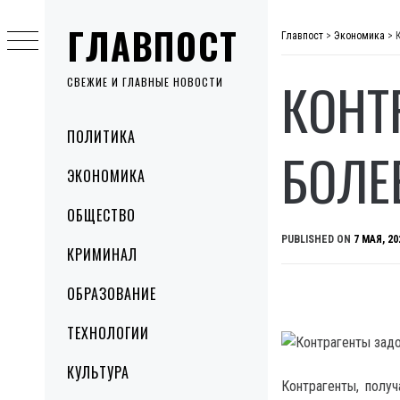
Skip
ГЛАВПОСТ
to
Главпост
>
Экономика
>
content
КОНТ
СВЕЖИЕ И ГЛАВНЫЕ НОВОСТИ
Primary
ПОЛИТИКА
Menu
БОЛЕ
ЭКОНОМИКА
ОБЩЕСТВО
PUBLISHED ON
7 МАЯ, 20
КРИМИНАЛ
ОБРАЗОВАНИЕ
ТЕХНОЛОГИИ
КУЛЬТУРА
Контрагенты, полу