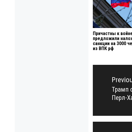
Причастны к войн
предложили нало
санкции на 3000 ч
из ВПК рф
Навигация
по
Previo
записям
Трамп 
Previo
Перл-Х
post: