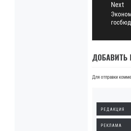
Next
Эконом
Next
госбюд
post:
ДОБАВИТЬ
Для отправки комм
РЕДАКЦИЯ
РЕКЛАМА