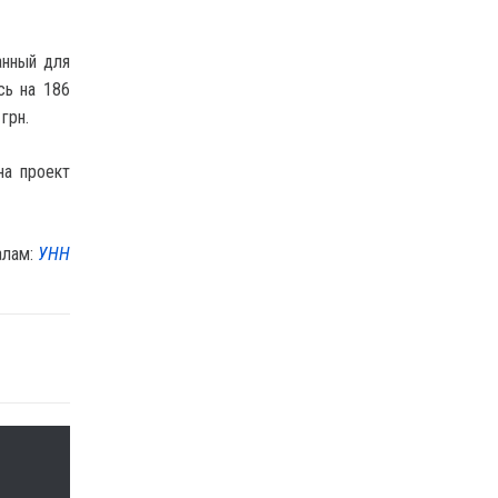
анный для
сь на 186
грн.
на проект
алам:
УНН