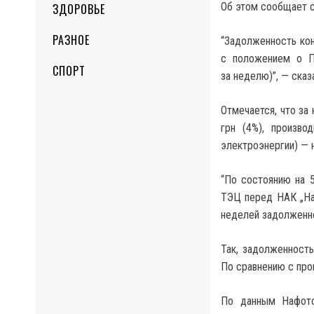
Об этом сообщает с
ЗДОРОВЬЕ
РАЗНОЕ
“Задолженность кон
с положением о ПС
СПОРТ
за неделю)”, — сказ
Отмечается, что за
грн (4%), произво
электроэнергии) — н
“По состоянию на 
ТЭЦ перед НАК „На
неделей задолженно
Так, задолженность
По сравнению с про
По данным Нафото