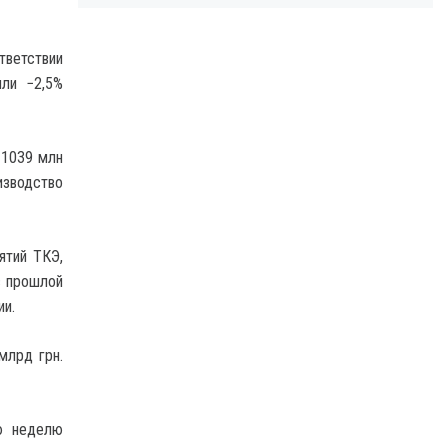
тветствии
или −2,5%
 1039 млн
изводство
ятий ТКЭ,
с прошлой
ии.
млрд грн.
ю неделю