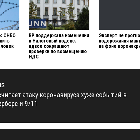
е: СНБО
ВР поддержала изменения
Эксперт не прогн
жить
в Налоговый кодекс:
подорожания ман
еловек
вдвое сокращают
на фоне коронакр
проверки по возмещению
НДС
us
считает атаку коронавируса хуже событий в
us
арборе и 9/11