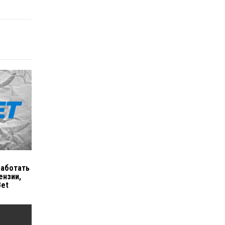
я
работать
ензии,
Bet