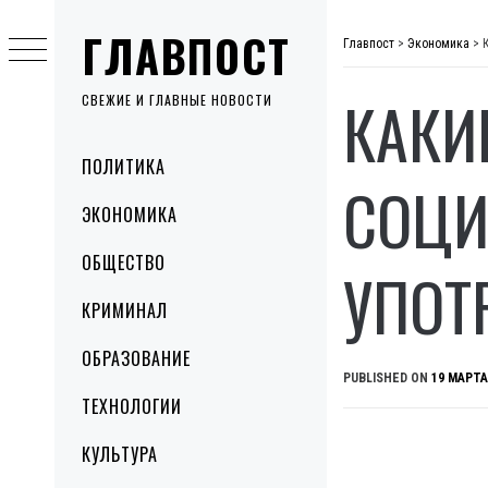
Skip
ГЛАВПОСТ
to
Главпост
>
Экономика
>
content
КАКИ
СВЕЖИЕ И ГЛАВНЫЕ НОВОСТИ
Primary
ПОЛИТИКА
Menu
СОЦИ
ЭКОНОМИКА
ОБЩЕСТВО
УПОТ
КРИМИНАЛ
ОБРАЗОВАНИЕ
PUBLISHED ON
19 МАРТА
ТЕХНОЛОГИИ
КУЛЬТУРА