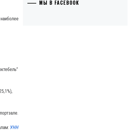
МЫ В FACEBOOK
 наиболее
октебель”
25,1%),
портзале.
алам:
УНН