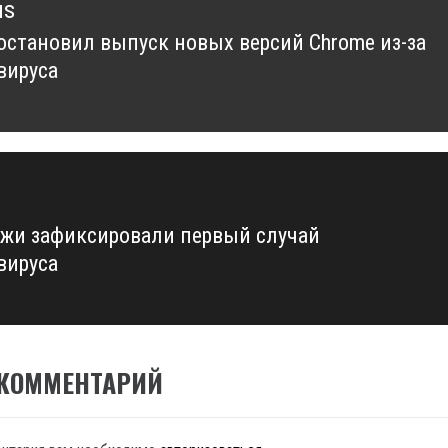
us
 остановил выпуск новых версий Chrome из-за
us
вируса
жи зафиксировали первый случай
вируса
 КОММЕНТАРИЙ