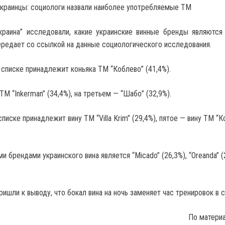
раина” исследовали, какие украинские винные бренды являются
редает со ссылкой на данные социологического исследования.
 списке принадлежит коньяка ТМ “Коблево” (41,4%).
М “Inkerman” (34,4%), на третьем — “Шабо” (32,9%).
писке принадлежит вину ТМ “Villa Krim” (29,4%), пятое — вину ТМ “К
брендами украинского вина является “Micado” (26,3%), “Oreanda” (
ишли к выводу, что бокал вина на ночь заменяет час тренировок в с
По матери