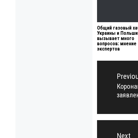
Общий газовый ха
Украины и Польши
вызывает много
вопросов: мнение
экспертов
Навигация
по
Previo
записям
Корона
Previo
заявле
post:
Next