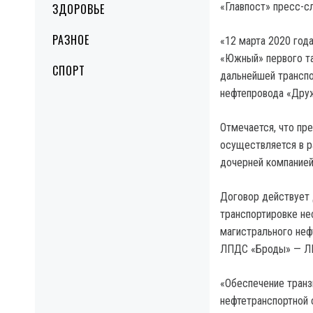
«Главпост» пресс-с
ЗДОРОВЬЕ
РАЗНОЕ
«12 марта 2020 год
«Южный» первого та
СПОРТ
дальнейшей транспо
нефтепровода «Друж
Отмечается, что пр
осуществляется в р
дочерней компанией
Договор действует 
транспортировке не
магистрального не
ЛПДС «Броды» — Л
«Обеспечение транз
нефтетранспортной 