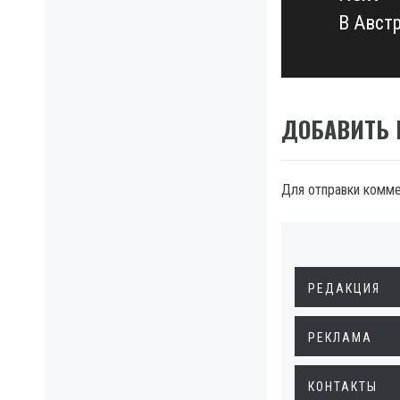
В Авст
Next
post:
ДОБАВИТЬ
Для отправки комм
РЕДАКЦИЯ
РЕКЛАМА
КОНТАКТЫ