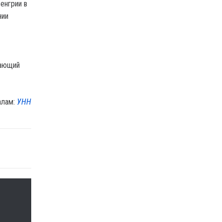
енгрии в
нии
вающий
алам:
УНН