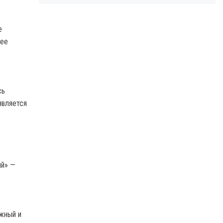
е
 ее
сь
является
ый» —
жный и