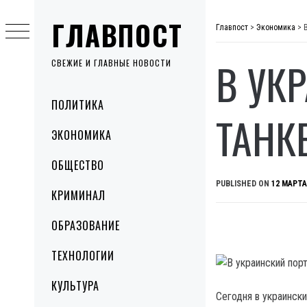
Skip
ГЛАВПОСТ
to
Главпост
>
Экономика
>
content
В УК
СВЕЖИЕ И ГЛАВНЫЕ НОВОСТИ
Primary
ПОЛИТИКА
Menu
ТАНК
ЭКОНОМИКА
ОБЩЕСТВО
PUBLISHED ON
12 МАРТА
КРИМИНАЛ
ОБРАЗОВАНИЕ
ТЕХНОЛОГИИ
КУЛЬТУРА
Сегодня в украинск