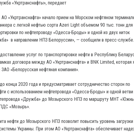
лужба «Укртранснафты», передает
а АО «Укртранснафта» начало прием на Морском нефтяном терминал
нкера с легкой нефтью сорта Azeri Light объемом 90 тыс. тонн для
ртировки по нефтепроводу «Одесса-Броды» и одной из двух ниток
ба» в направлении НПЗ Белоруссии», — сообщили в пресс-службе.
едоставление услуг по транспортировке нефти в Республику Белару
амках договора между АО «Укртранснафта» и BNK Limited, которая 
 ЗАО «Белорусская нефтяная компания».
до конца 2020 года и предусматривает сотрудничество сторон по
фти с использованием нефтепровода «Одесса-Броды» и одной ветви
фтепровода «Дружба» до Мозырского НПЗ по маршруту МНТ «Южн
ПДС «Мозырь».
ита нефти до Мозырского НПЗ позволит повысить уровень загрузки
системы Украины. При этом АО «Укртранснафта» обеспечивает наде