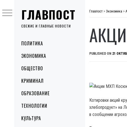
Skip
ГЛАВПОСТ
to
Главпост
>
Экономика
>
content
АКЦИ
СВЕЖИЕ И ГЛАВНЫЕ НОВОСТИ
Primary
ПОЛИТИКА
Menu
PUBLISHED ON
21 ОКТЯБ
ЭКОНОМИКА
ОБЩЕСТВО
КРИМИНАЛ
ОБРАЗОВАНИЕ
Котировки акций кр
ТЕХНОЛОГИИ
хлебопродукт» на Л
в сообщении агрохо
КУЛЬТУРА