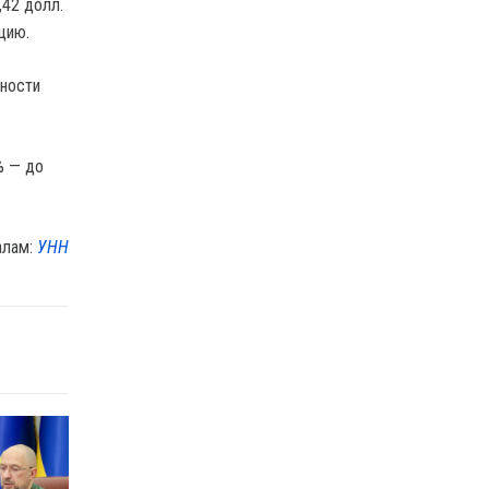
,42 долл.
кцию.
ности
% — до
алам:
УНН