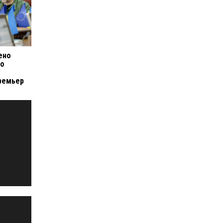
ено
по
ремьер