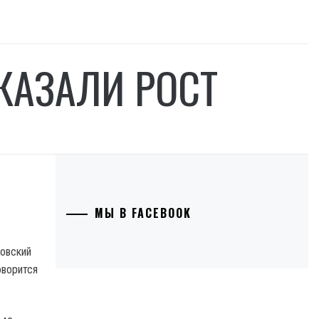
КАЗАЛИ РОСТ
МЫ В FACEBOOK
новский
оворится