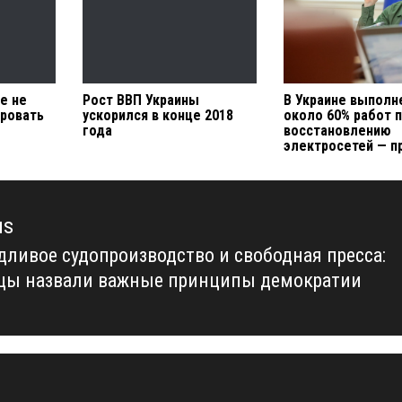
не не
Рост ВВП Украины
В Украине выполн
ровать
ускорился в конце 2018
около 60% работ 
года
восстановлению
электросетей — п
us
дливое судопроизводство и свободная пресса:
us
цы назвали важные принципы демократии