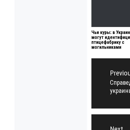
Чьи куры: в Украи
могут идентифици
птицефабрику с
могильниками
Навигация
по
Previo
записям
Справе
Previo
украин
post:
Next