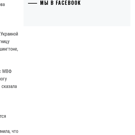
МЫ В FACEBOOK
Украиной
тницу
шингтоне,
 с МВФ
могу
 сказала
тся
нила, что