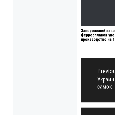
Запорожский заво
ферросплавов уве
производство на 
Навигация
по
Previo
записям
Украин
Previo
самок
post: