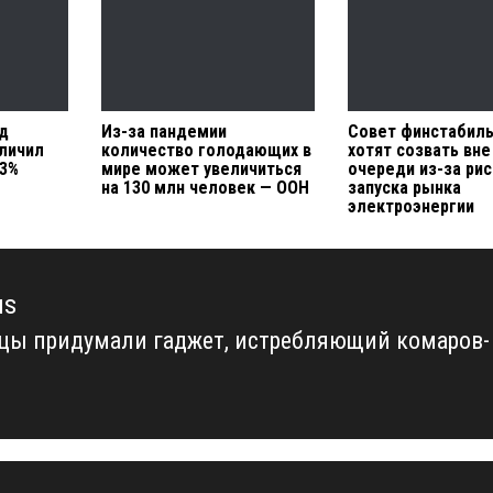
д
Из-за пандемии
Совет финстабил
личил
количество голодающих в
хотят созвать вне
13%
мире может увеличиться
очереди из-за ри
на 130 млн человек — ООН
запуска рынка
электроэнергии
us
цы придумали гаджет, истребляющий комаров-
us