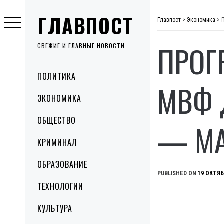
Skip
ГЛАВПОСТ
to
Главпост
>
Экономика
>
content
ПРОГ
СВЕЖИЕ И ГЛАВНЫЕ НОВОСТИ
Primary
ПОЛИТИКА
Menu
МВФ 
ЭКОНОМИКА
ОБЩЕСТВО
— МА
КРИМИНАЛ
ОБРАЗОВАНИЕ
PUBLISHED ON
19 ОКТЯБ
ТЕХНОЛОГИИ
КУЛЬТУРА