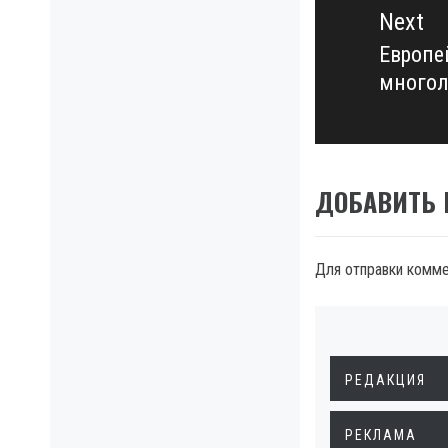
Next
Европе
Next
многол
post:
ДОБАВИТЬ
Для отправки комм
РЕДАКЦИЯ
РЕКЛАМА