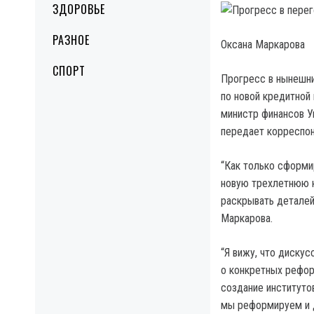
ЗДОРОВЬЕ
РАЗНОЕ
Оксана Маркарова
СПОРТ
Прогресс в нынешн
по новой кредитной
министр финансов У
передает корреспон
“Как только сформи
новую трехлетнюю к
раскрывать деталей,
Маркарова.
“Я вижу, что дискус
о конкретных рефор
создание институтов
мы реформируем и д