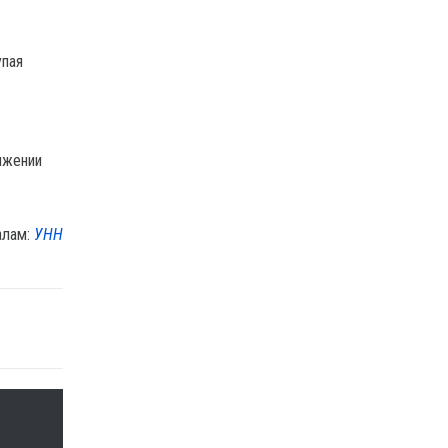
упая
ижении
алам:
УНН