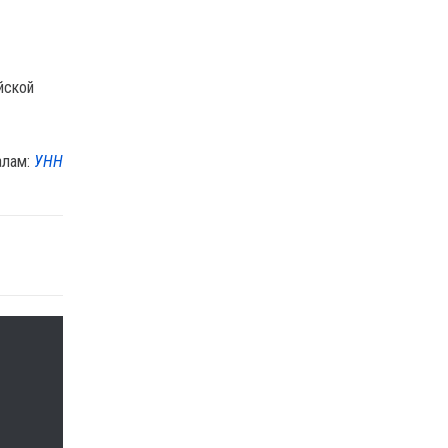
йской
алам:
УНН