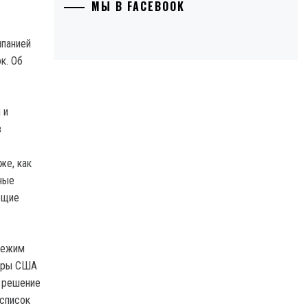
МЫ В FACEBOOK
мпанией
к. Об
 и
в
же, как
ные
ющие
режим
туры США
о решение
 список