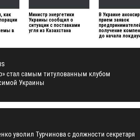
, как
Министр энергетики
В Украине анонси
порации
Украины сообщил о
прием заявок
ситуации с поставками
предпринимателей
хемы в
угля из Казахстана
получение компе
до начала локдау
us
р» стал самым титулованным клубом
us
симой Украины
нко уволил Турчинова с должности секретаря