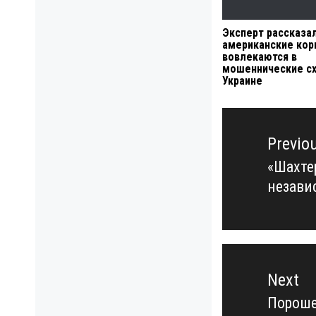
Эксперт рассказал
американские кор
вовлекаются в
мошеннические с
Украине
Навигация
по
Previo
записям
«Шахте
Previo
незави
post:
Next
Пороше
Next