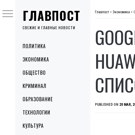
Skip
ГЛАВПОСТ
to
Главпост
>
Экономика
>
content
GOOG
СВЕЖИЕ И ГЛАВНЫЕ НОВОСТИ
Primary
ПОЛИТИКА
Menu
HUAW
ЭКОНОМИКА
ОБЩЕСТВО
СПИС
КРИМИНАЛ
ОБРАЗОВАНИЕ
PUBLISHED ON
20 МАЯ, 2
ТЕХНОЛОГИИ
КУЛЬТУРА