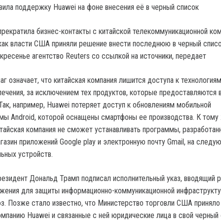
прекратила бизнес-контакты с китайской телекоммуникационной ко
 как власти США приняли решение внести последнюю в черный списо
кресенье агентство Reuters со ссылкой на источники, передает
аг означает, что китайская компания лишится доступа к технологиям
ечения, за исключением тех продуктов, которые предоставляются 
Так, например, Huawei потеряет доступ к обновлениям мобильной
мы Android, которой оснащены смартфоны ее производства. К тому 
китайская компания не сможет устанавливать программы, разработан
газин приложений Google play и электронную почту Gmail, на следу
ьных устройств.
резидент Дональд Трамп подписал исполнительный указ, вводящий 
ожения для защиты информационно-коммуникационной инфраструк
оз. Позже стало известно, что Министерство торговли США принял
омпанию Huawei и связанные с ней юридические лица в свой черный