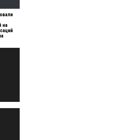
ровали
 на
нсаций
на