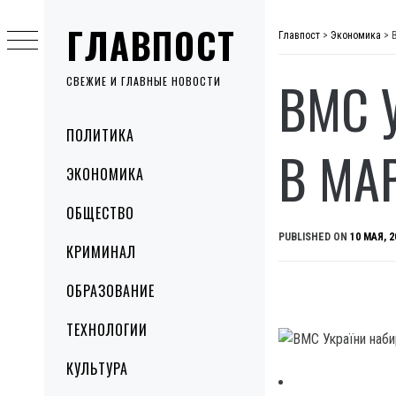
Skip
ГЛАВПОСТ
to
Главпост
>
Экономика
>
content
ВМС 
СВЕЖИЕ И ГЛАВНЫЕ НОВОСТИ
Primary
ПОЛИТИКА
Menu
В МА
ЭКОНОМИКА
ОБЩЕСТВО
PUBLISHED ON
10 МАЯ, 2
КРИМИНАЛ
ОБРАЗОВАНИЕ
ТЕХНОЛОГИИ
КУЛЬТУРА