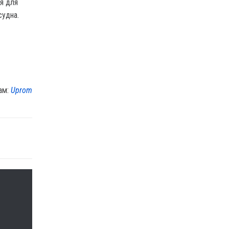
я для
судна.
ам:
Uprom