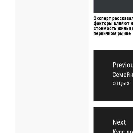
Эксперт рассказал
факторы влияют н
стоимость жилья 
первичном рынке
Навигация
по
Previo
записям
Семейн
Previo
отдых
post:
Next
Курс д