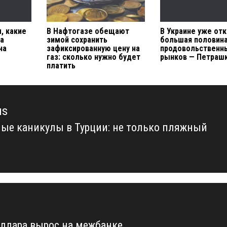
, какие
В Нафтогазе обещают
В Украине уже от
а
зимой сохранить
большая половин
на
зафиксированную цену на
продовольственн
газ: сколько нужно будет
рынков — Петраш
платить
us
ые каникулы в Турции: не только пляжный
us
оллара вырос на межбанке