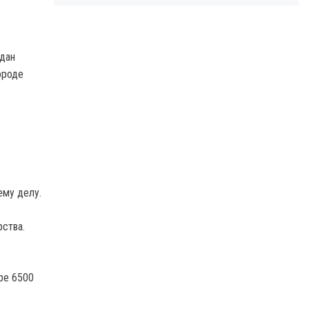
дан
ороде
ему делу.
рства.
ре 6500