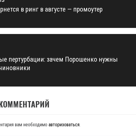
рнется в ринг в августе — промоутер
us
ые пертурбации: зачем Порошенко нужны
чиновники
 КОММЕНТАРИЙ
ентария вам необходимо
авторизоваться
.