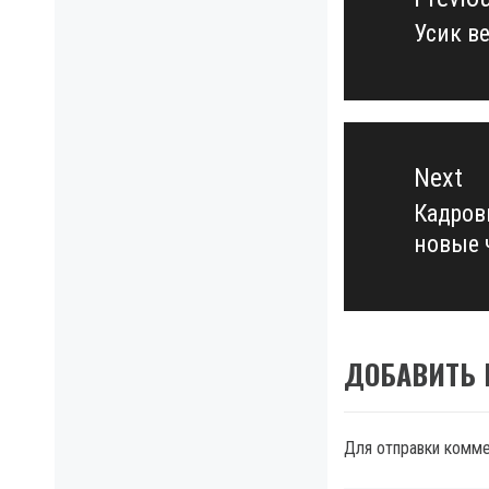
записям
Усик ве
Previo
post:
Next
Кадров
Next
новые 
post:
ДОБАВИТЬ
Для отправки комм