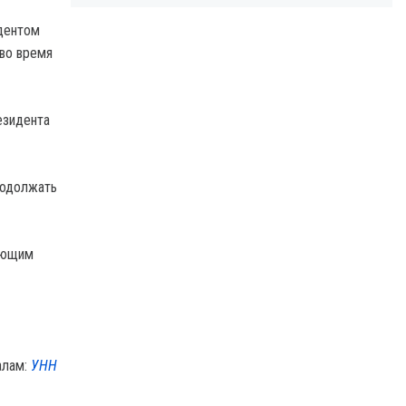
дентом
во время
езидента
родолжать
вующим
алам:
УНН