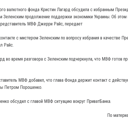
ого валютного фонда Кристин Лагард обсудила с избранным Прези
м Зеленским продолжение поддержки экономики Украины. Об этом 
представитель МВФ Джерри Райс, передает
контакте с мистером Зеленским по вопросу избрания в качестве Пр
л Райс.
ард во время разговора с Зеленским подчеркнула, что МВФ готов п
ставитель МВФ добавил, что глава Фонда держит контакт с дейст
ны Петром Порошенко.
нко обсудил с главой МВФ ситуацию вокруг ПриватБанка.
По матери