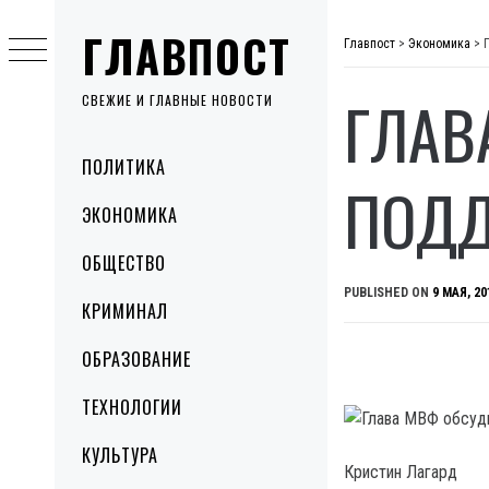
Skip
ГЛАВПОСТ
to
Главпост
>
Экономика
>
content
ГЛАВ
СВЕЖИЕ И ГЛАВНЫЕ НОВОСТИ
Primary
ПОЛИТИКА
Menu
ПОДД
ЭКОНОМИКА
ОБЩЕСТВО
PUBLISHED ON
9 МАЯ, 20
КРИМИНАЛ
ОБРАЗОВАНИЕ
ТЕХНОЛОГИИ
КУЛЬТУРА
Кристин Лагард